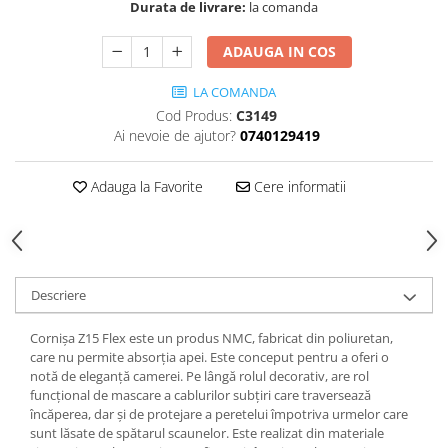
Cădițe Cabine Duș
Durata de livrare:
la comanda
Riflaje Decorative
Plinta PVC
Paravane pentru cazi de baie
Profile exterior Allegria
Parchet VINIL SPC - COLECTIA
ADAUGA IN COS
Cazi de baie
AURA
Ancadramente
Cazi cu hidromasaj
LA COMANDA
Brau decorativ exterior
Cazi freestanding
Cod Produs:
C3149
Solbanc
Ai nevoie de ajutor?
0740129419
Cazi simple
Profile Interior Allegria
Căzi de baie MONOBLOC
Brau polimer rigid
Adauga la Favorite
Cere informatii
Iluminat baie
Cornisa polimer rigid
Mobilier baie
Plinta polimer rigid
Mobilier baie Karag
Obiecte Sanitare
Descriere
Lavoare baie
Rezervoare WC incastrate
Cornișa Z15 Flex este un produs NMC, fabricat din poliuretan,
care nu permite absorția apei. Este conceput pentru a oferi o
Vas WC/Bideu
notă de eleganță camerei. Pe lângă rolul decorativ, are rol
Oglinzi Baie
funcțional de mascare a cablurilor subțiri care traversează
încăperea, dar și de protejare a peretelui împotriva urmelor care
sunt lăsate de spătarul scaunelor. Este realizat din materiale