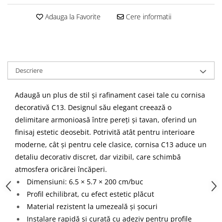
Cădițe Cabine Duș
Riflaje Decorative
Plinta PVC
Paravane pentru cazi de baie
Adauga la Favorite
Cere informatii
Profile exterior Allegria
Parchet VINIL SPC - COLECTIA
Cazi de baie
AURA
Ancadramente
Cazi cu hidromasaj
Brau decorativ exterior
Cazi freestanding
Solbanc
Cazi simple
Descriere
Profile Interior Allegria
Căzi de baie MONOBLOC
Brau polimer rigid
Adaugă un plus de stil și rafinament casei tale cu cornisa
Iluminat baie
Cornisa polimer rigid
decorativă C13. Designul său elegant creează o
Mobilier baie
Plinta polimer rigid
delimitare armonioasă între pereți și tavan, oferind un
Mobilier baie Karag
finisaj estetic deosebit. Potrivită atât pentru interioare
Obiecte Sanitare
moderne, cât și pentru cele clasice, cornisa C13 aduce un
Lavoare baie
detaliu decorativ discret, dar vizibil, care schimbă
Rezervoare WC incastrate
atmosfera oricărei încăperi.
Vas WC/Bideu
Dimensiuni: 6.5 × 5.7 × 200 cm/buc
Oglinzi Baie
Profil echilibrat, cu efect estetic plăcut
Material rezistent la umezeală și șocuri
Instalare rapidă și curată cu adeziv pentru profile