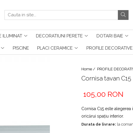
 ILUMINAT
DECORATIUNI PERETE
DOTARI BAIE
PISCINE
PLACI CERAMICE
PROFILE DECORATIVE
Home /
PROFILE DECORATI
Cornisa tavan C15
105,00 RON
Cornisa C15 este alegerea 
oricărui spațiu interior.
Durata de livrare:
la coma