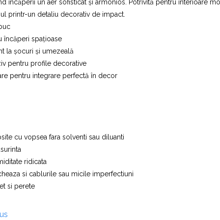
rind încăperii un aer sofisticat și armonios. Potrivită pentru interioare 
ul printr-un detaliu decorativ de impact.
buc
tru încăperi spațioase
nt la șocuri și umezeală
iv pentru profile decorative
are pentru integrare perfectă în decor
site cu vopsea fara solventi sau diluanti
surinta
iditate ridicata
heaza si cablurile sau micile imperfectiuni
et si perete
dus