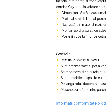
Profile Exterior Allegria
rafinată între pereți și tavan, ofe
Cazi De Baie
Plinta PVC
cornisa C15 pune în valoare spați
Ancadramente
Parchet VINIL SPC -
Cazi cu hidromasaj
Dimensiuni: 8 × 8 × 200 cm/
Brau decorativ exterior
COLECTIA AURA
Cazi freestanding
Profil lat și vizibil, ideal pen
Solbanc
Cazi simple
Realizată din material reziste
Profile Interior Allegria
Căzi de baie MONOBLOC
Montaj rapid și curat, cu adez
Brau polimer rigid
Iluminat Baie
Poate fi vopsită în orice culo
Cornisa polimer rigid
Mobilier Baie
Plinta polimer rigid
Mobilier baie Karag
Beneficii :
Obiecte Sanitare
Rezista la socuri si lovituri
Lavoare baie
Sunt preamorsate si pot fi vop
Rezervoare WC incastrate
Se monteaza si se curata cu u
Vas WC/Bideu
Sunt pretabile in spatiile cu um
Oglinzi Baie
Pe langa rolul decorativ, masc
Mascheaza luftul dintre parch
Informatii conformitate pro