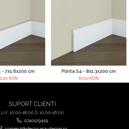
3 - 7x1.6x200 cm
Plinta S4 - 8x1.3x200 cm
1,00 RON
67,00 RON
SUPORT CLIENTI
L-V: 10:00-18:00 S: 10:00-16:00
0740129419
comenzi@decocasa-design.ro