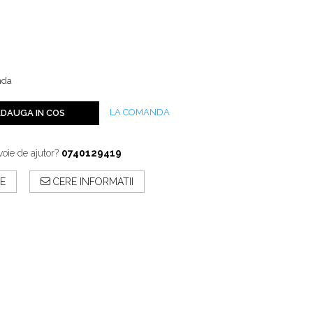
nda
LA COMANDA
DAUGA IN COS
voie de ajutor?
0740129419
E
CERE INFORMATII