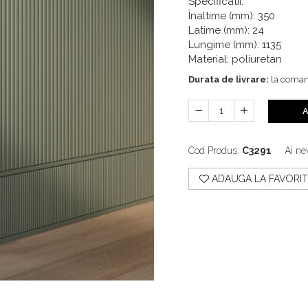
Specificatii:
Înaltime (mm): 350
Latime (mm): 24
Lungime (mm): 1135
Material: poliuretan
Durata de livrare:
la coma
A
Cod Produs:
C3291
Ai ne
ADAUGA LA FAVORIT