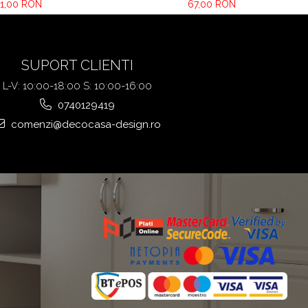
1,00 RON
67,00 RON
SUPORT CLIENTI
L-V: 10:00-18:00 S: 10:00-16:00
0740129419
comenzi@decocasa-design.ro