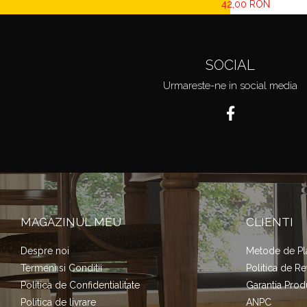
42,00 RON
SOCIAL
Urmareste-ne in social media
MAGAZINUL MEU
CLIENTI
Despre noi
Metode de Pl
Termeni si Conditii
Politica de Re
Politica de Confidentialitate
Garantia Prod
Politica de livrare
ANPC