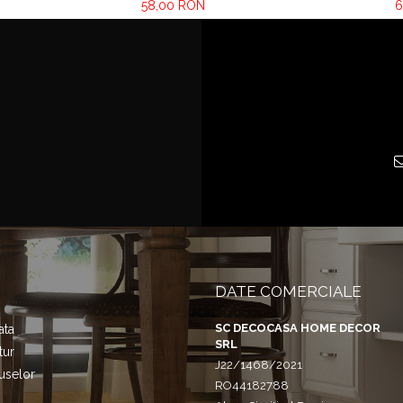
58,00 RON
6
DATE COMERCIALE
SC DECOCASA HOME DECOR
ata
SRL
tur
J22/1468/2021
uselor
RO44182788