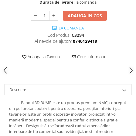
Cădițe Cabine Duș
Durata de livrare:
la comanda
Riflaje Decorative
Plinta PVC
Paravane pentru cazi de baie
Profile exterior Allegria
Parchet VINIL SPC - COLECTIA
ADAUGA IN COS
Cazi de baie
AURA
Ancadramente
Cazi cu hidromasaj
LA COMANDA
Brau decorativ exterior
Cazi freestanding
Cod Produs:
C3294
Solbanc
Ai nevoie de ajutor?
0740129419
Cazi simple
Profile Interior Allegria
Căzi de baie MONOBLOC
Brau polimer rigid
Adauga la Favorite
Cere informatii
Iluminat baie
Cornisa polimer rigid
Mobilier baie
Plinta polimer rigid
Mobilier baie Karag
Obiecte Sanitare
Descriere
Lavoare baie
Rezervoare WC incastrate
Panoul 3D BUMP este un produs premium NMC, conceput
din poliuretan, potrivit pentru decorarea pereților interiori și a
Vas WC/Bideu
tavanelor. Este un profil decorativ inovator, proiectat într-o
Oglinzi Baie
manieră modernă, special pentru a conferi distincție și grație
încăperii. Designul său se încadrează cadrul amenajărilor
interioare de tip comercial sau rezidențial, în stilul modern-