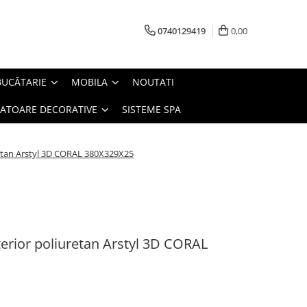
0740129419
0,00
BUCĂTARIE
MOBILA
NOUTATI
IATOARE DECORATIVE
SISTEME SPA
/
retan Arstyl 3D CORAL 380X329X25
erior poliuretan Arstyl 3D CORAL