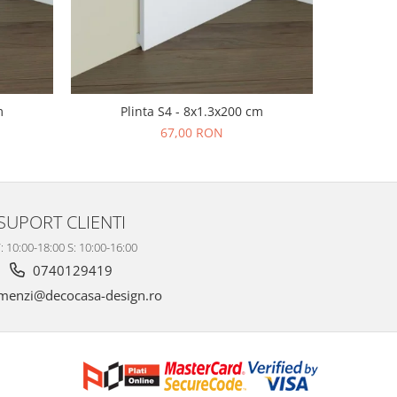
m
Plinta S4 - 8x1.3x200 cm
Pl
67,00 RON
SUPORT CLIENTI
: 10:00-18:00 S: 10:00-16:00
0740129419
enzi@decocasa-design.ro