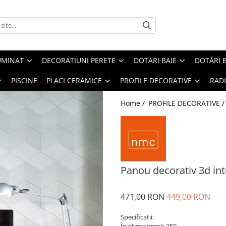
UMINAT
DECORATIUNI PERETE
DOTARI BAIE
DOTĂRI 
PISCINE
PLACI CERAMICE
PROFILE DECORATIVE
RAD
Home /
PROFILE DECORATIVE 
Panou decorativ 3d int
471,00 RON
449,00 RON
Specificatii: