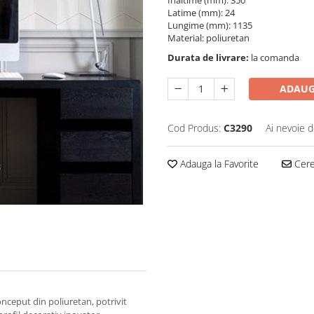
Înaltime (mm): 350
Latime (mm): 24
Lungime (mm): 1135
Material: poliuretan
Durata de livrare:
la comanda
ADAUG
Cod Produs:
C3290
Ai nevoie d
Adauga la Favorite
Cere 
ut din poliuretan, potrivit