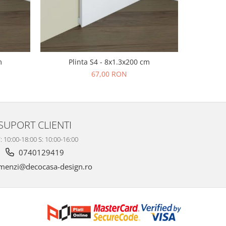
m
Plinta S4 - 8x1.3x200 cm
Pl
67,00 RON
SUPORT CLIENTI
: 10:00-18:00 S: 10:00-16:00
0740129419
enzi@decocasa-design.ro