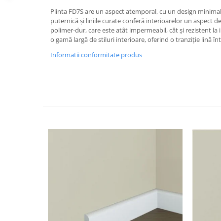
Cădițe Cabine Duș
Riflaje Decorative
Plinta PVC
Plinta FD7S are un aspect atemporal, cu un design minimali
Paravane pentru cazi de baie
Profile exterior Allegria
puternică și liniile curate conferă interioarelor un aspect 
Parchet VINIL SPC - COLECTIA
Cazi de baie
polimer-dur, care este atât impermeabil, cât și rezistent la
AURA
Ancadramente
o gamă largă de stiluri interioare, oferind o tranziție lină î
Cazi cu hidromasaj
Brau decorativ exterior
Informatii conformitate produs
Cazi freestanding
Solbanc
Cazi simple
Profile Interior Allegria
Căzi de baie MONOBLOC
Brau polimer rigid
Iluminat baie
Cornisa polimer rigid
Mobilier baie
Plinta polimer rigid
Mobilier baie Karag
Obiecte Sanitare
Lavoare baie
Rezervoare WC incastrate
Vas WC/Bideu
Oglinzi Baie