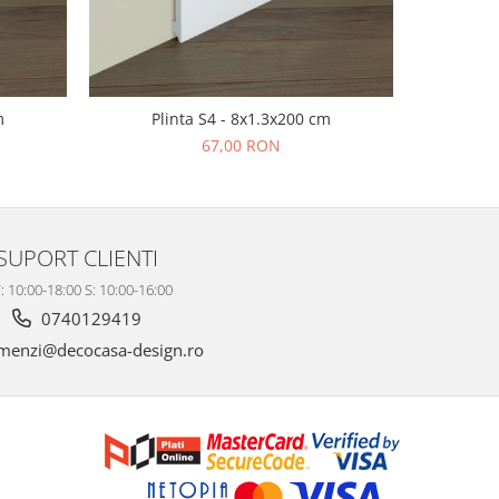
m
Plinta S4 - 8x1.3x200 cm
Pl
67,00 RON
SUPORT CLIENTI
: 10:00-18:00 S: 10:00-16:00
0740129419
enzi@decocasa-design.ro