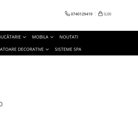
0740129419
0,00
BUCĂTARIE
MOBILA
NOUTATI
IATOARE DECORATIVE
SISTEME SPA
0