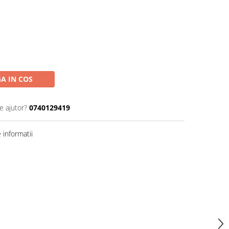
A IN COS
e ajutor?
0740129419
informatii