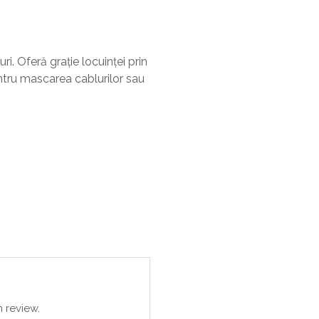
i. Oferă grație locuinței prin
entru mascarea cablurilor sau
 review.