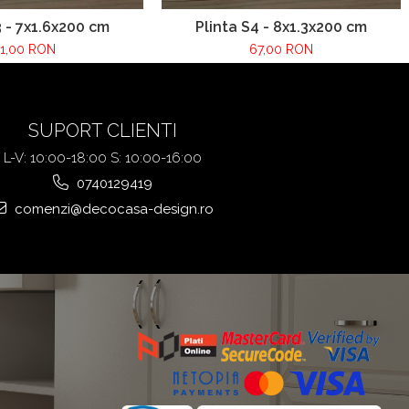
3 - 7x1.6x200 cm
Plinta S4 - 8x1.3x200 cm
1,00 RON
67,00 RON
SUPORT CLIENTI
L-V: 10:00-18:00 S: 10:00-16:00
0740129419
comenzi@decocasa-design.ro