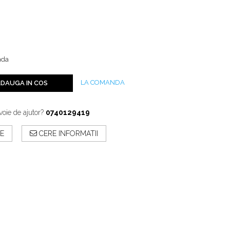
nda
LA COMANDA
DAUGA IN COS
voie de ajutor?
0740129419
E
CERE INFORMATII