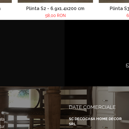
m
Plinta S2 - 6.9x1.4x200 cm
Plinta S
58,00 RON
6
DATE COMERCIALE
SC DECOCASA HOME DECOR
ata
SRL
tur