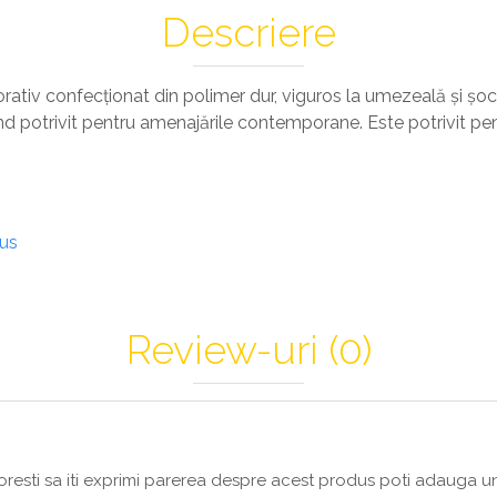
Descriere
rativ confecționat din polimer dur, viguros la umezeală și șocur
 fiind potrivit pentru amenajările contemporane. Este potrivit p
dus
Review-uri
(0)
resti sa iti exprimi parerea despre acest produs poti adauga un