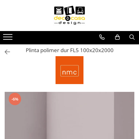
USI
PARCHET
CORPURI DE ILUMINAT
DECORATIUNI PERETE
DOTARI BAIE
DOTĂRI BUCĂTARIE
MOBILA
PARDOSELI EXTERIOARE
PIATRĂ DECORATIVĂ
PLACI CERAMICE
PROFILE DECORATIVE
RADIATOARE DECORATIVE
Usi Interior
Parchet lemn Triplustratificat
1F Sistem
Panouri de Perete din Lemn
Accesorii Baie
Baterii Bucatarie
Canapele
Pardoseala exterior compozit -
Panouri Flexibile pentru
Faianta de Perete
Profile Decorative NMC
Radiatoare de Design
deck WPC
interior/exterior
Usi Interior Mdf
Decor Line
3F Sistem
Riflaje Decorative
Colectia Artemis
Chiuvete Bucatarie
Canapele Signal
Gresie Exterior Outdoor - 2 cm
Profile Decorative Exterior
Radiatoare Decorative Baie
Piatră decorativă
Plinta polimer dur FL5 100x20x2000
Usi Interior Sticla Securizata
Life Line
Colectia Cestino
Profile Decorative Interior
Abajururi si accesorii
Riflaje decorative MDF
Dormitoare
Gresie Living
Radiatoare Decorative Interior
Piatra decorativa exterior
Manere Usi
Pure Classico Line - Chevron
Colectia Mensole
Polimer rigid Manavi
Riflaje decorative Polimer Rigid
Accesorii pentru corp de iluminat
Dulapuri
Gresie Mozaic
Radiatoare Electrice
Piatra decorativa interior
Pure Classico Line - Herringbone
Colectia Moderno
Manere CLASICE
Riflaje decorative PVC
Adezivi
Banda LED
Fotolii Signal
Gresie si Faianta Baie
Piatră naturală
Pure Line
Colectia NEO
Manere DESIGN
Brauri de perete
Becuri Luminoase
Mese si Scaune 2
GRESIE SI FAIANTA CASTELLO
Pure Vintage
Colectia Optimo
Piatră naturală exterior
Manere MODERNE
Chenare
Corpuri de iluminat de exterior
Mese
Gresie Tip Parchet
Sense
Colectia Reti
Piatră naturală interior
Manere PREMIUM
Console
Scaune
-6%
Taste of Life
Colectia TERRAZZO
Corpuri de iluminat de masa
PLACA IMITATIE CARAMIDA
Klinker
Manere RUSTICE
Cornise Tavan
Mobilier premium
Plinte Parchet din Lemn
Colectia Uno
Manere STANDARD
Piese Decorative
Corpuri de iluminat de perete
Placi Imitatie Caramida Exterior
Lastre (Placi Mari)
Baterii
Scaune
Plinta Parchet din Lemn - Alba Elite
Pilastri
Placi Imitatie Caramida Interior
Corpuri de iluminat de tavan
Paturi
Plinte Parchet din Lemn - Furniruite
Accesorii
Plinte
Plăci arhitecturale
Corpuri de iluminat incastrate
Profile trece din lemn
Baterii Bideu
Riflaje
Paturi Signal
Plăci arhitecturale exterior