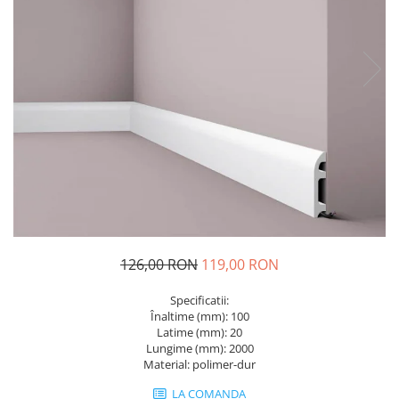
Corpuri de iluminat suspendate
Accesorii si Produse de Ingrijire
Baterii Cabina Dus
Rozete
Saltele
Plăci arhitecturale interior
parchet lemn
Lampi de podea
Baterii Cada
Scafa decorativa
Parchet HIBRIDE Next Step SPC
Baterii Cada Pardoseala
Poliuretan Inalta Densitate
Sistem de Centuri
Baterii de Dus Pentru Exterior
PARCHET PARADOR
Ancadramente
Spoturi Luminoase
Baterii Lavoar
Brauri de perete
Parchet Laminat Premium
Ultra-Thin Sistem
Baterii Lavoar de perete
Chenare
Parchet MODULAR ONE
Panouri Dus
Console
Parchet SPC 6 mm PREMIUM
Cabine si cazi RADAWAY
(Germania)
Cornise
Parchet Stratificat
Cabine de dus
Pilastri
Plinta cu folie decor
Cabine de dus dreptunghiulare -
Rozete
intrare laterala
Plinta cu furnir natural
Profile Decorative New
Cabine Walk In
126,00 RON
119,00 RON
Parchet VINIL Next Step SPC
Brau decorativ interior
Cazi de baie
PARCHET VINIL SPC - Herringbone
Cornise
Specificatii:
Paravane pentru cazi de baie
127.9 x 639.5 mm
Panou Decorativ PVC
Înaltime (mm): 100
Usi de nisa
PARCHET VINIL SPC - Large 228.6 ×
Latime (mm): 20
Panouri acustice
Lungime (mm): 2000
1523 mm
Cabine si panouri de dus
Plinte
Material: polimer-dur
PARCHET VINIL SPC - Standard 198
Cabine de dus
Profil Banda Led
x 1234 mm
LA COMANDA