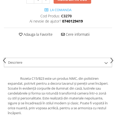
Cădițe Cabine Duș
Riflaje Decorative
Plinta PVC
Paravane pentru cazi de baie
Profile exterior Allegria
LA COMANDA
Parchet VINIL SPC - COLECTIA
Cazi de baie
Cod Produs:
C3270
AURA
Ancadramente
Ai nevoie de ajutor?
0740129419
Cazi cu hidromasaj
Brau decorativ exterior
Cazi freestanding
Solbanc
Adauga la Favorite
Cere informatii
Cazi simple
Profile Interior Allegria
Căzi de baie MONOBLOC
Brau polimer rigid
Iluminat baie
Cornisa polimer rigid
Mobilier baie
Plinta polimer rigid
Descriere
Mobilier baie Karag
Obiecte Sanitare
Rozeta C15/B23 este un produs NMC, din polistiren
Lavoare baie
expandat, potrivit pentru a decora tavanul și pereții unei încăperi.
Rezervoare WC incastrate
Scoate în evidență corpurile de iluminat din casă, lustrele sau
candelabrele și forma sa rotundă transformă camera într-o zonă
Vas WC/Bideu
cu stil și personalitate. Este realizată din materiale nepoluante,
Oglinzi Baie
sigure și se încadrează în stilul modern și clasic. Poate fi vopsită în
orice nuantă, prin vopsea acrilică, pentru a se armoniza cu restul
încăperii.