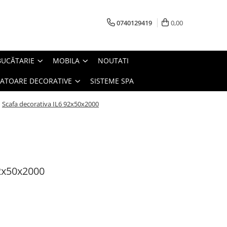
0740129419
0,00
BUCĂTARIE
MOBILA
NOUTATI
IATOARE DECORATIVE
SISTEME SPA
/
Scafa decorativa IL6 92x50x2000
92x50x2000