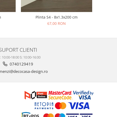
m
Plinta S4 - 8x1.3x200 cm
Pl
67,00 RON
SUPORT CLIENTI
: 10:00-18:00 S: 10:00-16:00
0740129419
enzi@decocasa-design.ro