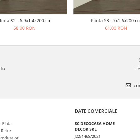
linta S2 - 6.9x1.4x200 cm
Plinta S3 - 7x1.6x200 c
58,00 RON
61,00 RON
dia
L-V
com
DATE COMERCIALE
 Plata
SC DECOCASA HOME
DECOR SRL
e Retur
J22/1468/2021
Produselor