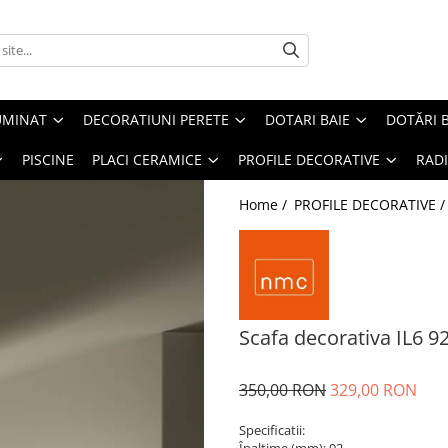
UMINAT
DECORATIUNI PERETE
DOTARI BAIE
DOTĂRI 
PISCINE
PLACI CERAMICE
PROFILE DECORATIVE
RAD
Home /
PROFILE DECORATIVE 
Scafa decorativa IL6 
350,00 RON
329,00 RON
Specificatii: