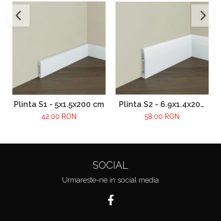
Plinta S1 - 5x1.5x200 cm
Plinta S2 - 6.9x1.4x200
cm
42,00 RON
58,00 RON
SOCIAL
Urmareste-ne in social media