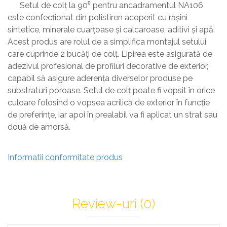
Setul de colț la 90⁰ pentru ancadramentul NA106
este confecționat din polistiren acoperit cu rășini
sintetice, minerale cuarțoase și calcaroase, aditivi și apă.
Acest produs are rolul de a simplifica montajul setului
care cuprinde 2 bucăți de colț. Lipirea este asigurată de
adezivul profesional de profiluri decorative de exterior,
capabil să asigure aderența diverselor produse pe
substraturi poroase. Setul de colț poate fi vopsit în orice
culoare folosind o vopsea acrilică de exterior în funcție
de preferințe, iar apoi în prealabil va fi aplicat un strat sau
două de amorsă.
Informatii conformitate produs
Review-uri
(0)