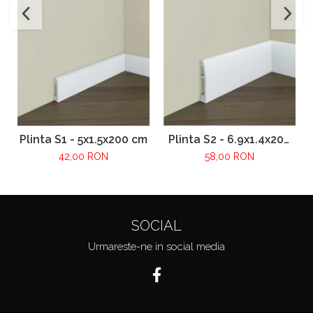
Plinta S1 - 5x1.5x200 cm
Plinta S2 - 6.9x1.4x200
cm
42,00 RON
58,00 RON
SOCIAL
Urmareste-ne in social media