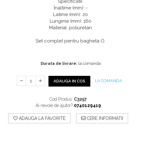
Profile Exterior Allegria
Specificatii:
Cazi De Baie
Plinta PVC
Înaltime (mm): -
Ancadramente
Latime (mm): 20
Parchet VINIL SPC -
Cazi cu hidromasaj
Brau decorativ exterior
Lungime (mm): 160
COLECTIA AURA
Cazi freestanding
Solbanc
Material: poliuretan
Cazi simple
Profile Interior Allegria
Căzi de baie MONOBLOC
Set complet pentru bagheta O.
Brau polimer rigid
Iluminat Baie
Cornisa polimer rigid
Mobilier Baie
Plinta polimer rigid
Durata de livrare:
la comanda
Mobilier baie Karag
Obiecte Sanitare
LA COMANDA
ADAUGA IN COS
Lavoare baie
Rezervoare WC incastrate
Cod Produs:
C3257
Vas WC/Bideu
Ai nevoie de ajutor?
0740129419
Oglinzi Baie
ADAUGA LA FAVORITE
CERE INFORMATII