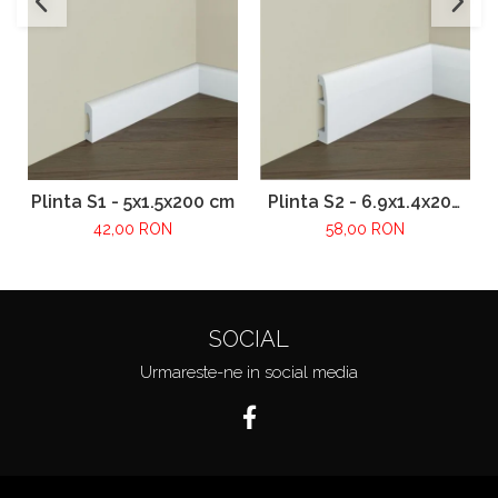
Plinta S1 - 5x1.5x200 cm
Plinta S2 - 6.9x1.4x200
cm
42,00 RON
58,00 RON
SOCIAL
Urmareste-ne in social media