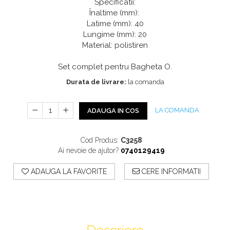
Profile Exterior Allegria
Specificatii:
Cazi De Baie
Plinta PVC
Înaltime (mm):
Ancadramente
Latime (mm): 40
Parchet VINIL SPC -
Cazi cu hidromasaj
Brau decorativ exterior
Lungime (mm): 20
COLECTIA AURA
Cazi freestanding
Solbanc
Material: polistiren
Cazi simple
Profile Interior Allegria
Căzi de baie MONOBLOC
Set complet pentru Bagheta O.
Brau polimer rigid
Iluminat Baie
Durata de livrare:
la comanda
Cornisa polimer rigid
Mobilier Baie
Plinta polimer rigid
LA COMANDA
ADAUGA IN COS
Mobilier baie Karag
Obiecte Sanitare
Cod Produs:
C3258
Lavoare baie
Ai nevoie de ajutor?
0740129419
Rezervoare WC incastrate
Vas WC/Bideu
ADAUGA LA FAVORITE
CERE INFORMATII
Oglinzi Baie