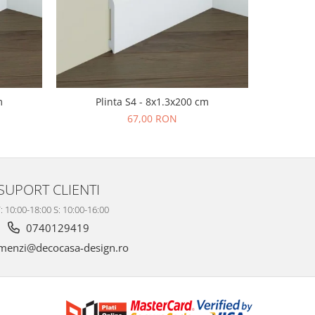
m
Plinta S4 - 8x1.3x200 cm
Pl
67,00 RON
SUPORT CLIENTI
: 10:00-18:00 S: 10:00-16:00
0740129419
enzi@decocasa-design.ro