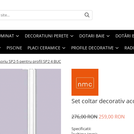
UMINAT
DECORATIUNI PERETE
DOTARI BAIE
DOTĂRI 
PISCINE
PLACI CERAMICE
PROFILE DECORATIVE
RAD
soriu SP2-5 pentru profil SP2 4 BUC
Set coltar decorativ a
276,00 RON
259,00 RON
Specificatii: