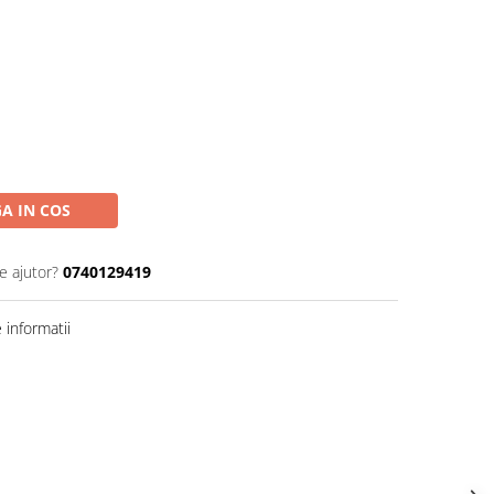
A IN COS
e ajutor?
0740129419
informatii