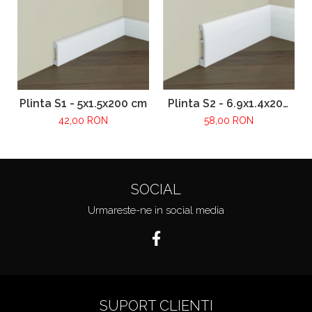
Plinta S1 - 5x1.5x200 cm
Plinta S2 - 6.9x1.4x200
cm
42,00 RON
58,00 RON
SOCIAL
Urmareste-ne in social media
SUPORT CLIENTI