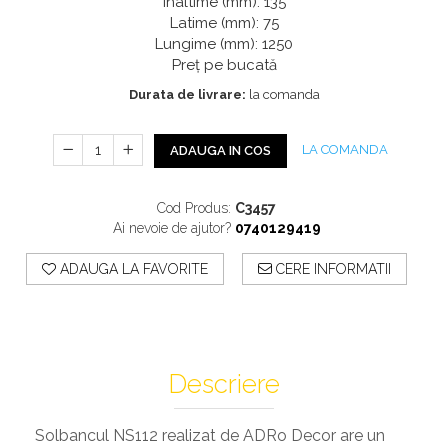
Profile Exterior Allegria
Înaltime (mm): 135
Cazi De Baie
Plinta PVC
Latime (mm): 75
Ancadramente
Lungime (mm): 1250
Parchet VINIL SPC -
Cazi cu hidromasaj
Brau decorativ exterior
Preț pe bucată
COLECTIA AURA
Cazi freestanding
Solbanc
Durata de livrare:
la comanda
Cazi simple
Profile Interior Allegria
Căzi de baie MONOBLOC
Brau polimer rigid
Iluminat Baie
LA COMANDA
ADAUGA IN COS
Cornisa polimer rigid
Mobilier Baie
Plinta polimer rigid
Cod Produs:
C3457
Mobilier baie Karag
Ai nevoie de ajutor?
0740129419
Obiecte Sanitare
ADAUGA LA FAVORITE
CERE INFORMATII
Lavoare baie
Rezervoare WC incastrate
Vas WC/Bideu
Oglinzi Baie
Descriere
Solbancul NS112 realizat de ADRo Decor are un