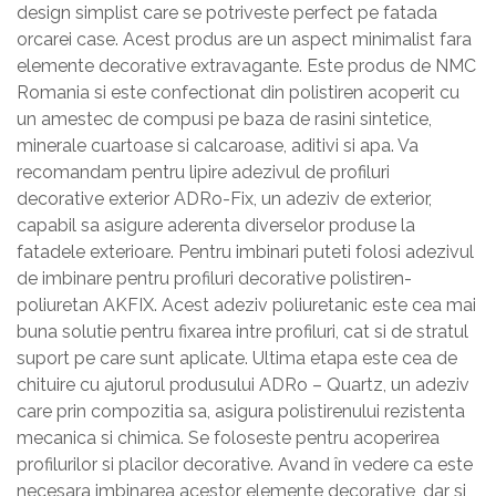
design simplist care se potriveste perfect pe fatada
orcarei case. Acest produs are un aspect minimalist fara
elemente decorative extravagante. Este produs de NMC
Romania si este confectionat din polistiren acoperit cu
un amestec de compusi pe baza de rasini sintetice,
minerale cuartoase si calcaroase, aditivi si apa. Va
recomandam pentru lipire adezivul de profiluri
decorative exterior ADRo-Fix, un adeziv de exterior,
capabil sa asigure aderenta diverselor produse la
fatadele exterioare. Pentru imbinari puteti folosi adezivul
de imbinare pentru profiluri decorative polistiren-
poliuretan AKFIX. Acest adeziv poliuretanic este cea mai
buna solutie pentru fixarea intre profiluri, cat si de stratul
suport pe care sunt aplicate. Ultima etapa este cea de
chituire cu ajutorul produsului ADRo – Quartz, un adeziv
care prin compozitia sa, asigura polistirenului rezistenta
mecanica si chimica. Se foloseste pentru acoperirea
profilurilor si placilor decorative. Avand în vedere ca este
necesara imbinarea acestor elemente decorative, dar si