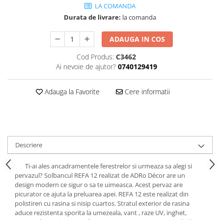
Cădițe Cabine Duș
Riflaje Decorative
LA COMANDA
Plinta PVC
Paravane pentru cazi de baie
Durata de livrare:
la comanda
Profile exterior Allegria
Parchet VINIL SPC - COLECTIA
Cazi de baie
AURA
Ancadramente
ADAUGA IN COS
Cazi cu hidromasaj
Brau decorativ exterior
Cazi freestanding
Cod Produs:
C3462
Solbanc
Ai nevoie de ajutor?
0740129419
Cazi simple
Profile Interior Allegria
Căzi de baie MONOBLOC
Brau polimer rigid
Adauga la Favorite
Cere informatii
Iluminat baie
Cornisa polimer rigid
Mobilier baie
Plinta polimer rigid
Mobilier baie Karag
Obiecte Sanitare
Descriere
Lavoare baie
Rezervoare WC incastrate
Ti-ai ales ancadramentele ferestrelor si urmeaza sa alegi si
pervazul? Solbancul REFA 12 realizat de ADRo Décor are un
Vas WC/Bideu
design modern ce sigur o sa te uimeasca. Acest pervaz are
Oglinzi Baie
picurator ce ajuta la preluarea apei. REFA 12 este realizat din
polistiren cu rasina si nisip cuartos. Stratul exterior de rasina
aduce rezistenta sporita la umezeala, vant , raze UV, inghet,