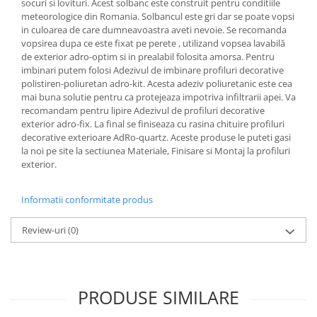
socuri si lovituri. Acest solbanc este construit pentru conditiile
meteorologice din Romania. Solbancul este gri dar se poate vopsi
in culoarea de care dumneavoastra aveti nevoie. Se recomanda
vopsirea dupa ce este fixat pe perete , utilizand vopsea lavabilă
de exterior adro-optim si in prealabil folosita amorsa. Pentru
imbinari putem folosi Adezivul de imbinare profiluri decorative
polistiren-poliuretan adro-kit. Acesta adeziv poliuretanic este cea
mai buna solutie pentru ca protejeaza impotriva infiltrarii apei. Va
recomandam pentru lipire Adezivul de profiluri decorative
exterior adro-fix. La final se finiseaza cu rasina chituire profiluri
decorative exterioare AdRo-quartz. Aceste produse le puteti gasi
la noi pe site la sectiunea Materiale, Finisare si Montaj la profiluri
exterior.
Informatii conformitate produs
Review-uri
(0)
PRODUSE SIMILARE