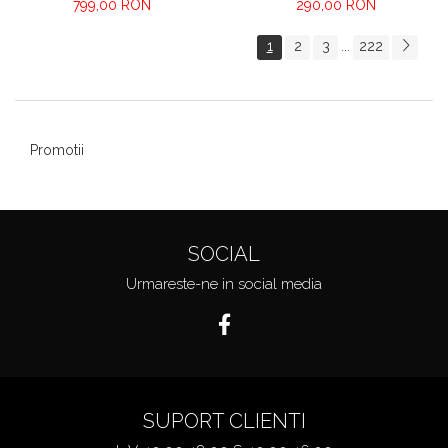
799,00 RON
290,00 RON
1
2
3
222
...
Promotii
SOCIAL
Urmareste-ne in social media
SUPORT CLIENTI