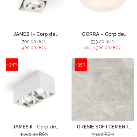
JAMES I - Corp de
GORRA – Corp de
iluminat montat la
iluminat de tavan
700,00 RON
533,00 RON
suprafață
420,00 RON
de la 320,00 RON
-38%
-35%
JAMES II - Corp de
GRESIE SOFTCEMENT
iluminat montat la
WHITE
1.000,00 RON
39,00 RON