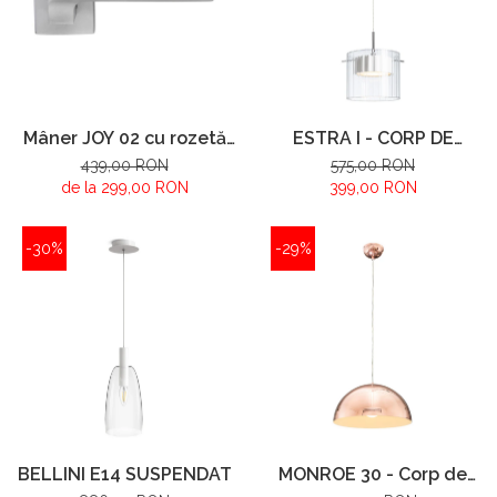
Mâner JOY 02 cu rozetă
ESTRA I - CORP DE
pătrată - Crom Satinat
ILUMINAT SUSPENDAT
439,00 RON
575,00 RON
de la 299,00 RON
399,00 RON
-30%
-29%
BELLINI E14 SUSPENDAT
MONROE 30 - Corp de
iluminat suspendat