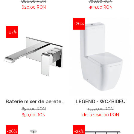
886,00 RON
700,00 RON
620,00 RON
499,00 RON
-26%
-27%
Baterie mixer de perete
LEGEND - WC/BIDEU
lavoar - incorporata -
890,00 RON
1.550,00 RON
EROS
650,00 RON
de la 1.190,00 RON
-26%
-25%