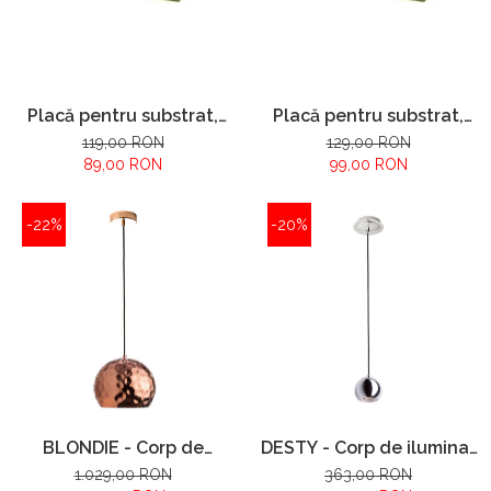
Placă pentru substrat,
Placă pentru substrat,
cenuşie 4,0 mm, 6,99 m2
cenuşie 5,5 mm, 6,99 m2
119,00 RON
129,00 RON
89,00 RON
99,00 RON
-22%
-20%
BLONDIE - Corp de
DESTY - Corp de iluminat
iluminat suspendat
suspendat
1.029,00 RON
363,00 RON