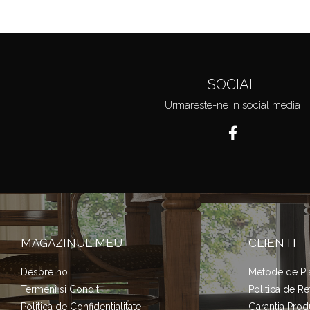
SOCIAL
Urmareste-ne in social media
MAGAZINUL MEU
CLIENTI
Despre noi
Metode de Pl
Termeni si Conditii
Politica de Re
Politica de Confidentialitate
Garantia Prod