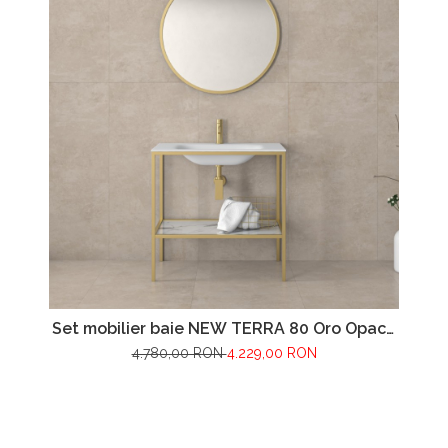
Set mobilier baie NEW TERRA 80 Oro Opaco
/Classy White
4.780,00 RON
4.229,00 RON