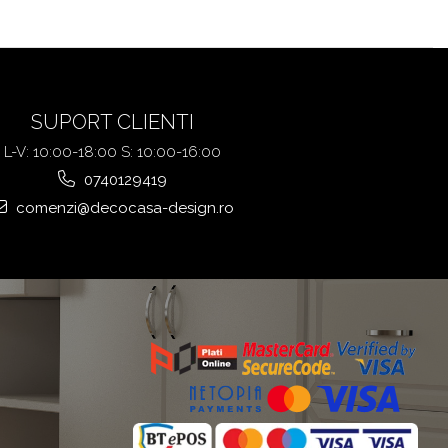
SUPORT CLIENTI
L-V: 10:00-18:00 S: 10:00-16:00
0740129419
comenzi@decocasa-design.ro