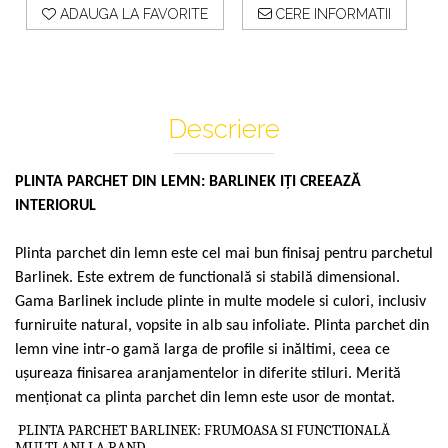
Profile Exterior Allegria
ADAUGA LA FAVORITE
CERE INFORMATII
Cazi De Baie
Plinta PVC
Ancadramente
Parchet VINIL SPC -
Cazi cu hidromasaj
Brau decorativ exterior
COLECTIA AURA
Cazi freestanding
Solbanc
Cazi simple
Profile Interior Allegria
Descriere
Căzi de baie MONOBLOC
Brau polimer rigid
Iluminat Baie
Cornisa polimer rigid
PLINTA PARCHET DIN LEMN: BARLINEK IŢI CREEAZĂ
Mobilier Baie
Plinta polimer rigid
INTERIORUL
Mobilier baie Karag
Obiecte Sanitare
Plinta parchet din lemn este cel mai bun finisaj pentru parchetul
Lavoare baie
Barlinek. Este extrem de functională si stabilă dimensional.
Rezervoare WC incastrate
Gama Barlinek include plinte in multe modele si culori, inclusiv
Vas WC/Bideu
furniruite natural, vopsite in alb sau infoliate. Plinta parchet din
lemn vine intr-o gamă larga de profile si inăltimi, ceea ce
Oglinzi Baie
uşureaza finisarea aranjamentelor in diferite stiluri. Merită
menţionat ca plinta parchet din lemn este usor de montat.
PLINTA PARCHET BARLINEK: FRUMOASA SI FUNCTIONALĂ
MULTI ANI LA RAND