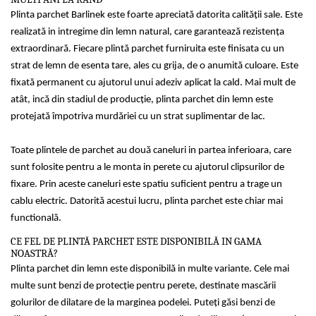
Plinta parchet Barlinek este foarte apreciată datorita calităţii sale. Este
realizată in intregime din lemn natural, care garantează rezistenţa
extraordinară. Fiecare plintă parchet furniruita este finisata cu un
strat de lemn de esenta tare, ales cu grija, de o anumită culoare. Este
fixată permanent cu ajutorul unui adeziv aplicat la cald. Mai mult de
atât, incă din stadiul de producţie, plinta parchet din lemn este
protejată împotriva murdăriei cu un strat suplimentar de lac.
Toate plintele de parchet au două caneluri in partea inferioara, care
sunt folosite pentru a le monta in perete cu ajutorul clipsurilor de
fixare. Prin aceste caneluri este spatiu suficient pentru a trage un
cablu electric. Datorită acestui lucru, plinta parchet este chiar mai
functională.
CE FEL DE PLINTĂ PARCHET ESTE DISPONIBILĂ IN GAMA
NOASTRĂ?
Plinta parchet din lemn este disponibilă in multe variante. Cele mai
multe sunt benzi de protecţie pentru perete, destinate mascării
golurilor de dilatare de la marginea podelei. Puteţi găsi benzi de