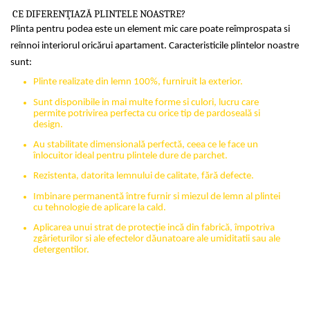
CE DIFERENŢIAZĂ PLINTELE NOASTRE?
Plinta pentru podea este un element mic care poate reîmprospata si
reînnoi interiorul oricărui apartament. Caracteristicile plintelor noastre
sunt:
Plinte realizate din lemn 100%, furniruit la exterior.
Sunt disponibile in mai multe forme si culori, lucru care
permite potrivirea perfecta cu orice tip de pardoseală si
design.
Au stabilitate dimensională perfectă, ceea ce le face un
înlocuitor ideal pentru plintele dure de parchet.
Rezistenta, datorita lemnului de calitate, fără defecte.
Imbinare permanentă între furnir si miezul de lemn al plintei
cu tehnologie de aplicare la cald.
Aplicarea unui strat de protecţie incă din fabrică, împotriva
zgârieturilor si ale efectelor dăunatoare ale umiditatii sau ale
detergentilor.