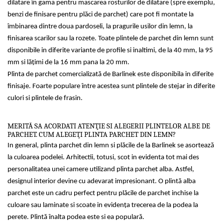
dilatare în gama pentru mascarea rosturilor de dilatare (spre exemplu,
benzi de finisare pentru plăci de parchet) care pot fi montate la
îmbinarea dintre doua pardoseli, la pragurile usilor din lemn, la
finisarea scarilor sau la rozete. Toate plintele de parchet din lemn sunt
disponibile in diferite variante de profile si inaltimi, de la 40 mm, la 95
mm si lăţimi de la 16 mm pana la 20 mm.
Plinta de parchet comercializată de Barlinek este disponibila in diferite
finisaje. Foarte populare între acestea sunt plintele de stejar in diferite
culori si plintele de frasin.
MERITĂ SA ACORDATI ATENŢIE SI ALEGERII PLINTELOR ALBE DE
PARCHET. CUM ALEGEŢI PLINTA PARCHET DIN LEMN?
In general, plinta parchet din lemn si plăcile de la Barlinek se asortează
la culoarea podelei. Arhitectii, totusi, scot in evidenta tot mai des
personalitatea unei camere utilizand plinta parchet alba. Astfel,
designul interior devine cu adevarat impresionant. O plintă alba
parchet este un cadru perfect pentru plăcile de parchet inchise la
culoare sau laminate si scoate in evidenţa trecerea de la podea la
perete. Plintă înalta podea este si ea populară.