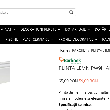
UMINAT
DECORATIUNI PERETE
DOTARI BAIE
DOTĂRI 
PISCINE
PLACI CERAMICE
PROFILE DECORATIVE
RAD
Home /
PARCHET /
PLINTA LEM
PLINTA LEMN PW9H A
65,00 RON
59,00 RON
Plintă din lemn albă, cu înălț
finisaje moderne și elegante. P
Specificații tehnice: