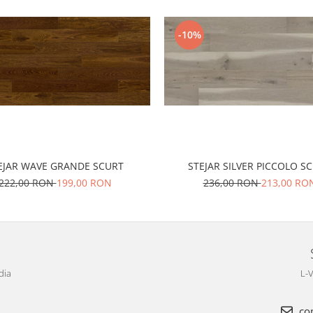
-10%
EJAR WAVE GRANDE SCURT
STEJAR SILVER PICCOLO S
222,00 RON
199,00 RON
236,00 RON
213,00 RO
dia
L-V
com