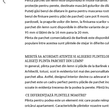
Plinta parchet din lemn este disponibilă in multe variante.
protecţie pentru perete, destinate mascării golurilor de di
Puteţi găsi benzi de dilatare în gama pentru mascarea rost
benzi de finisare pentru plăci de parchet) care pot fi mont
pardoseli, la pragurile usilor din lemn, la finisarea scarilor 
parchet din lemn sunt disponibile in diferite variante de pro
95 mm si lăţimi de la 16 mm pana la 20 mm.
Plinta de parchet comercializată de Barlinek este disponibila
populare între acestea sunt plintele de stejar in diferite culo
MERITĂ SA ACORDATI ATENŢIE SI ALEGERII PLINTELO
ALEGEŢI PLINTA PARCHET DIN LEMN?
In general, plinta parchet din lemn si plăcile de la Barlinek
Arhitectii, totusi, scot in evidenta tot mai des personalita
parchet alba. Astfel, designul interior devine cu adevarat 
parchet este un cadru perfect pentru plăcile de parchet inc
scoate in evidenţa trecerea de la podea la perete. Plintă în
CE DIFERENŢIAZĂ PLINTELE NOASTRE?
Plinta pentru podea este un element mic care poate reîmpro
oricărui apartament. Caracteristicile plintelor noastre sunt