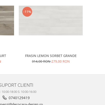
-11%
-10%
CURT
FRASIN LEMON SORBET GRANDE
STEJ
N
314,00 RON
279,00 RON
37
SUPORT CLIENTI
: 10:00-18:00 S: 10:00-16:00
0740129419
enzi@decocasa-design.ro