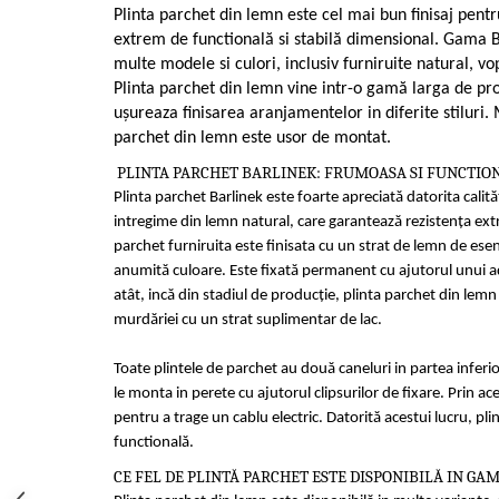
Cădițe Cabine Duș
Riflaje Decorative
Plinta parchet din lemn este cel mai bun finisaj pentr
Plinta PVC
Paravane pentru cazi de baie
extrem de functională si stabilă dimensional. Gama Ba
Profile exterior Allegria
Parchet VINIL SPC - COLECTIA
Cazi de baie
multe modele si culori, inclusiv furniruite natural, vop
AURA
Ancadramente
Plinta parchet din lemn vine intr-o gamă larga de prof
Cazi cu hidromasaj
Brau decorativ exterior
uşureaza finisarea aranjamentelor in diferite stiluri.
Cazi freestanding
Solbanc
parchet din lemn este usor de montat.
Cazi simple
Profile Interior Allegria
PLINTA PARCHET BARLINEK: FRUMOASA SI FUNCTIO
Căzi de baie MONOBLOC
Brau polimer rigid
Plinta parchet Barlinek este foarte apreciată datorita calităţi
Iluminat baie
intregime din lemn natural, care garantează rezistenţa extr
Cornisa polimer rigid
parchet furniruita este finisata cu un strat de lemn de esent
Mobilier baie
Plinta polimer rigid
anumită culoare. Este fixată permanent cu ajutorul unui ad
Mobilier baie Karag
atât, incă din stadiul de producţie, plinta parchet din lem
Obiecte Sanitare
murdăriei cu un strat suplimentar de lac.
Lavoare baie
Toate plintele de parchet au două caneluri in partea inferio
Rezervoare WC incastrate
le monta in perete cu ajutorul clipsurilor de fixare. Prin ac
Vas WC/Bideu
pentru a trage un cablu electric. Datorită acestui lucru, pli
Oglinzi Baie
functională.
CE FEL DE PLINTĂ PARCHET ESTE DISPONIBILĂ IN GA