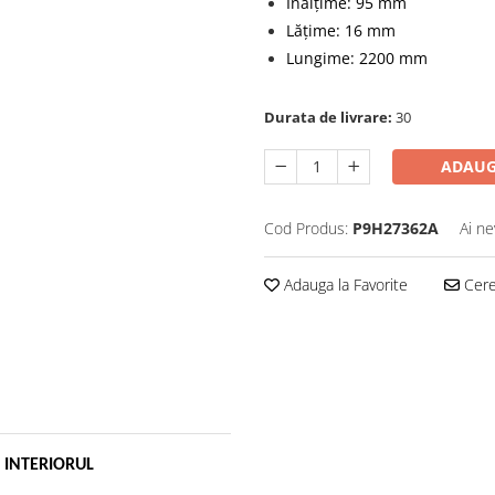
Înălțime: 95 mm
Lățime: 16 mm
Lungime: 2200 mm
Durata de livrare:
30
ADAUG
Cod Produs:
P9H27362A
Ai ne
Adauga la Favorite
Cere 
Ă INTERIORUL