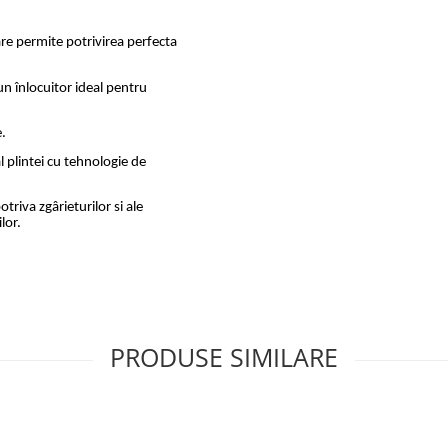
are permite potrivirea perfecta
un înlocuitor ideal pentru
.
 plintei cu tehnologie de
triva zgârieturilor si ale
lor.
PRODUSE SIMILARE