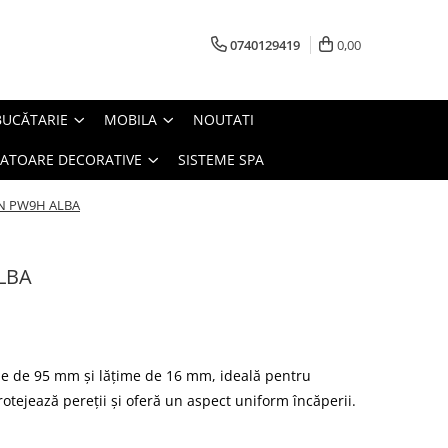
0740129419
0,00
BUCĂTARIE
MOBILA
NOUTATI
IATOARE DECORATIVE
SISTEME SPA
N PW9H ALBA
LBA
ime de 95 mm și lățime de 16 mm, ideală pentru
rotejează pereții și oferă un aspect uniform încăperii.