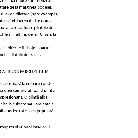
 Cele mai multe sunt benzi de
latare de la marginea podelei.
urilor de dilatare (spre exemplu,
ate la îmbinarea dintre doua
sau la rozete. Toate plintele de
file si inaltimi, de la 40 mm, la
 in diferite finisaje. Foarte
ri si plintele de frasin.
R ALBE DE PARCHET. CUM
 se asortează la culoarea podelei.
tea unei camere utilizand plinta
impresionant. O plintă alba
hise la culoare sau laminate si
alta podea este si ea populară.
spata si reînnoi interiorul
: