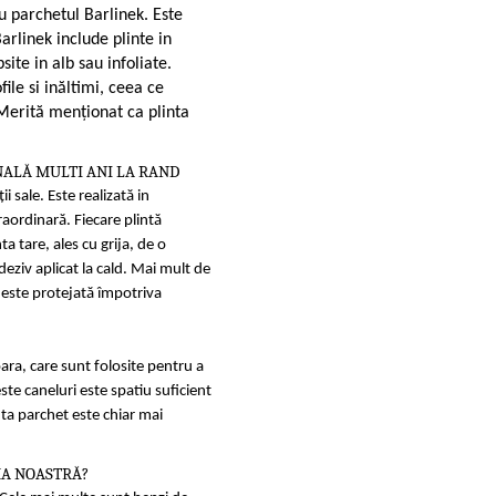
u parchetul Barlinek. Este
rlinek include plinte in
site in alb sau infoliate.
ile si inăltimi, ceea ce
 Merită menţionat ca plinta
NALĂ MULTI ANI LA RAND
i sale. Este realizată in
aordinară. Fiecare plintă
a tare, ales cu grija, de o
eziv aplicat la cald. Mai mult de
n este protejată împotriva
ara, care sunt folosite pentru a
este caneluri este spatiu suficient
nta parchet este chiar mai
MA NOASTRĂ?