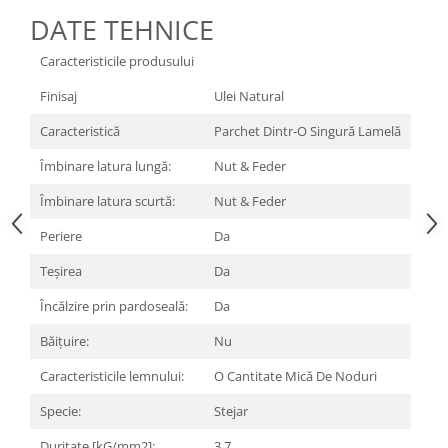
DATE TEHNICE
Caracteristicile produsului
Finisaj
Ulei Natural
Caracteristică
Parchet Dintr-O Singură Lamelă
Îmbinare latura lungă:
Nut & Feder
Îmbinare latura scurtă:
Nut & Feder
Periere
Da
Teşirea
Da
Încălzire prin pardoseală:
Da
Băițuire:
Nu
Caracteristicile lemnului:
O Cantitate Mică De Noduri
Specie:
Stejar
Duritate [kG/mm2]:
3.7