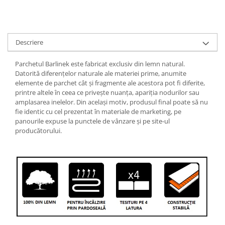
Cădițe Cabine Duș
Riflaje Decorative
Plinta PVC
Paravane pentru cazi de baie
Profile exterior Allegria
Parchet VINIL SPC - COLECTIA
Cazi de baie
AURA
Ancadramente
Descriere
Cazi cu hidromasaj
Brau decorativ exterior
Cazi freestanding
Solbanc
Parchetul Barlinek este fabricat exclusiv din lemn natural.
Cazi simple
Profile Interior Allegria
Datorită diferenţelor naturale ale materiei prime, anumite
elemente de parchet cât şi fragmente ale acestora pot fi diferite,
Căzi de baie MONOBLOC
Brau polimer rigid
printre altele în ceea ce priveşte nuanţa, apariţia nodurilor sau
Iluminat baie
Cornisa polimer rigid
amplasarea inelelor. Din acelaşi motiv, produsul final poate să nu
fie identic cu cel prezentat în materiale de marketing, pe
Mobilier baie
Plinta polimer rigid
panourile expuse la punctele de vânzare şi pe site-ul
Mobilier baie Karag
producătorului.
Obiecte Sanitare
Lavoare baie
Rezervoare WC incastrate
Vas WC/Bideu
Oglinzi Baie