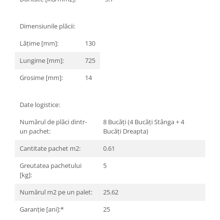
Dimensiunile plăcii:
Lățime [mm]:
130
Lungime [mm]:
725
Grosime [mm]:
14
Date logistice:
Numărul de plăci dintr-
8 Bucăți (4 Bucăți Stânga + 4
un pachet:
Bucăți Dreapta)
Cantitate pachet m2:
0.61
Greutatea pachetului
5
[kg]:
Numărul m2 pe un palet:
25.62
Garanție [ani]:*
25