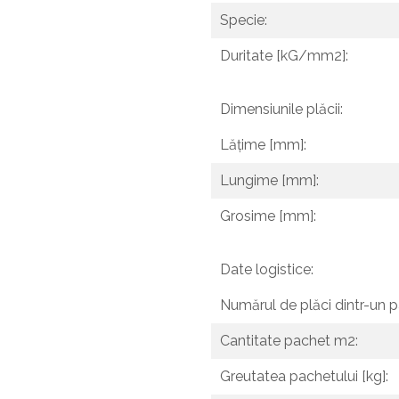
Specie:
Duritate [kG/mm2]:
Dimensiunile plăcii:
Lățime [mm]:
Lungime [mm]:
Grosime [mm]:
Date logistice:
Numărul de plăci dintr-un p
Cantitate pachet m2:
Greutatea pachetului [kg]: