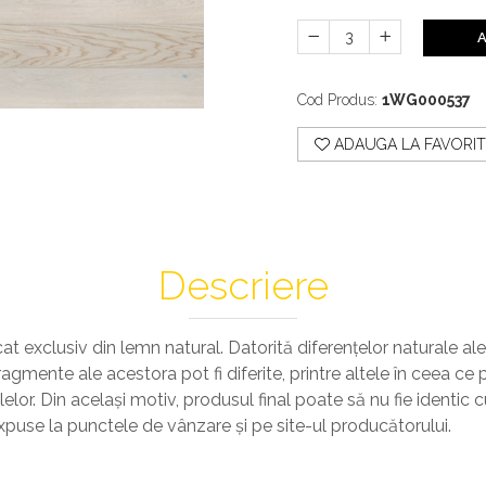
A
Cod Produs:
1WG000537
ADAUGA LA FAVORIT
Descriere
cat exclusiv din lemn natural. Datorită diferenţelor naturale al
gmente ale acestora pot fi diferite, printre altele în ceea ce p
lor. Din acelaşi motiv, produsul final poate să nu fie identic 
xpuse la punctele de vânzare şi pe site-ul producătorului.