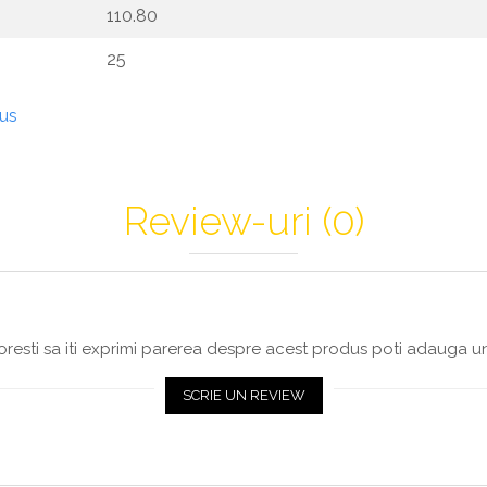
110.80
25
dus
Review-uri
(0)
resti sa iti exprimi parerea despre acest produs poti adauga un
SCRIE UN REVIEW