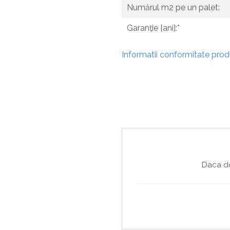
Numărul m2 pe un palet:
Garanție [ani]:*
Informatii conformitate pro
Daca do