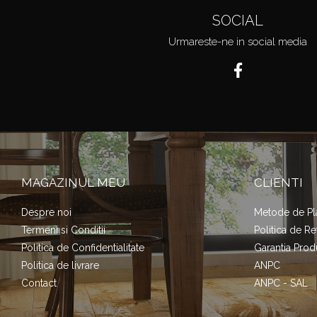
SOCIAL
Urmareste-ne in social media
MAGAZINUL MEU
CLIENTI
Despre noi
Metode de Pl
Termeni si Conditii
Politica de Re
Politica de Confidentialitate
Garantia Prod
Politica de livrare
ANPC
Contact
ANPC - SAL