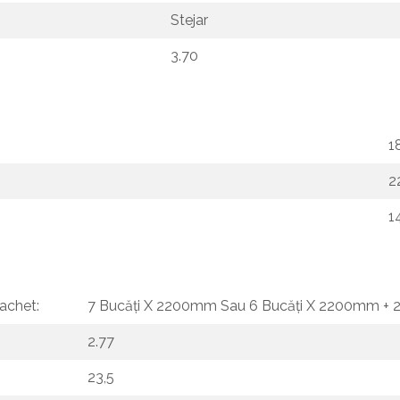
Stejar
3.70
1
2
1
achet:
7 Bucăți X 2200mm Sau 6 Bucăți X 2200mm + 
2.77
23,5