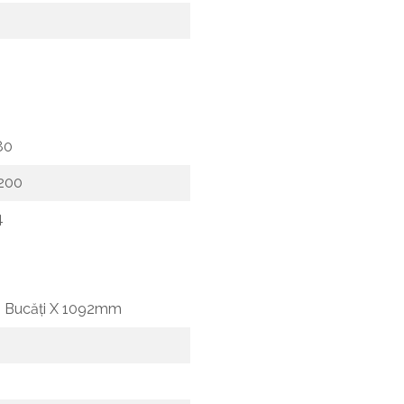
80
200
4
2 Bucăți X 1092mm