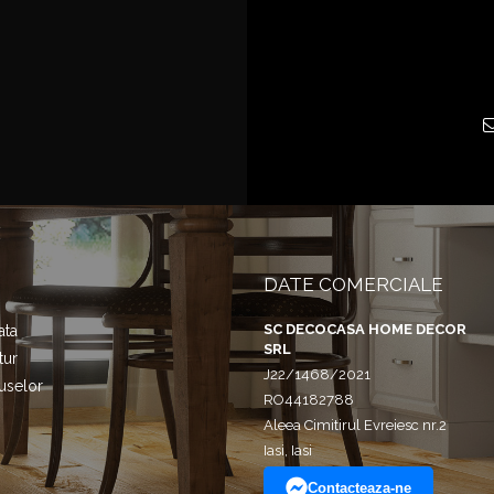
DATE COMERCIALE
SC DECOCASA HOME DECOR
ata
SRL
tur
J22/1468/2021
uselor
RO44182788
Aleea Cimitirul Evreiesc nr.2
Iasi, Iasi
Contacteaza-ne