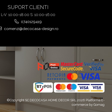
SUPORT CLIENTI
L-V: 10:00-18:00 S: 10:00-16:00
0740129419
comenzi@decocasa-design.ro
©Copyright SC DECOCASA HOME DECOR SRL 2026
Platforma E-
commerce by Gomag