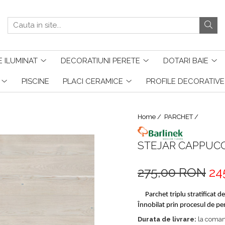
 ILUMINAT
DECORATIUNI PERETE
DOTARI BAIE
PISCINE
PLACI CERAMICE
PROFILE DECORATIVE
Home /
PARCHET /
STEJAR CAPPUC
275,00 RON
24
Parchet triplu stratificat de 
Înnobilat prin procesul de peri
Durata de livrare:
la coma