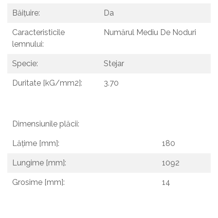
Băițuire:
Da
Caracteristicile
Numărul Mediu De Noduri
lemnului:
Specie:
Stejar
Duritate [kG/mm2]:
3.70
Dimensiunile plăcii:
Lățime [mm]:
180
Lungime [mm]:
1092
Grosime [mm]:
14