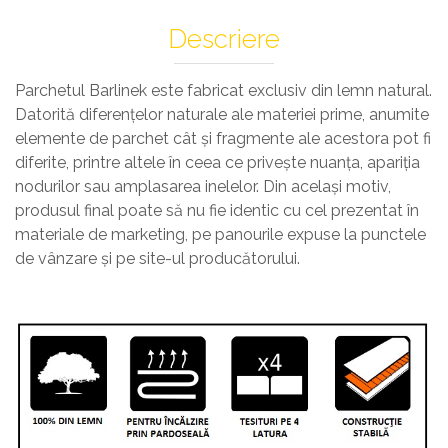
Profile Exterior Allegria
Cazi De Baie
Plinta PVC
Descriere
Ancadramente
Parchet VINIL SPC -
Cazi cu hidromasaj
Brau decorativ exterior
COLECTIA AURA
Cazi freestanding
Solbanc
Parchetul Barlinek este fabricat exclusiv din lemn natural.
Cazi simple
Profile Interior Allegria
Datorită diferenţelor naturale ale materiei prime, anumite
Căzi de baie MONOBLOC
elemente de parchet cât şi fragmente ale acestora pot fi
Brau polimer rigid
Iluminat Baie
diferite, printre altele în ceea ce priveşte nuanţa, apariţia
Cornisa polimer rigid
nodurilor sau amplasarea inelelor. Din acelaşi motiv,
Mobilier Baie
Plinta polimer rigid
produsul final poate să nu fie identic cu cel prezentat în
Mobilier baie Karag
materiale de marketing, pe panourile expuse la punctele
Obiecte Sanitare
de vânzare şi pe site-ul producătorului.
Lavoare baie
Rezervoare WC incastrate
Vas WC/Bideu
Oglinzi Baie