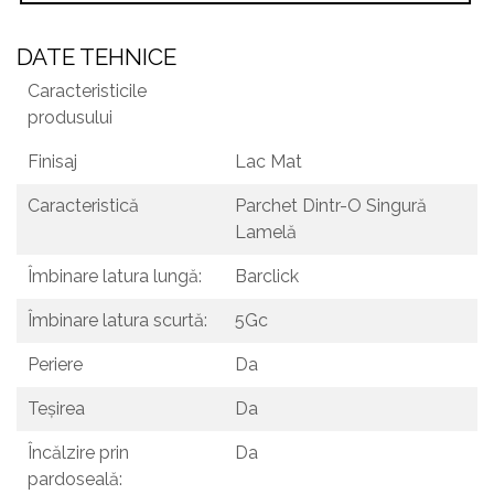
DATE TEHNICE
Caracteristicile
produsului
Finisaj
Lac Mat
Caracteristică
Parchet Dintr-O Singură
Lamelă
Îmbinare latura lungă:
Barclick
Îmbinare latura scurtă:
5Gc
Periere
Da
Teşirea
Da
Încălzire prin
Da
pardoseală: