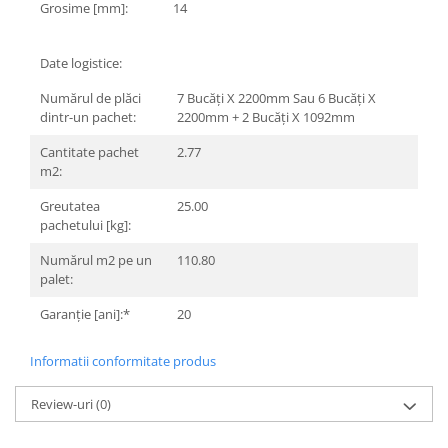
Grosime [mm]:
14
Date logistice:
Numărul de plăci
7 Bucăți X 2200mm Sau 6 Bucăți X
dintr-un pachet:
2200mm + 2 Bucăți X 1092mm
Cantitate pachet
2.77
m2:
Greutatea
25.00
pachetului [kg]:
Numărul m2 pe un
110.80
palet:
Garanție [ani]:*
20
Informatii conformitate produs
Review-uri
(0)