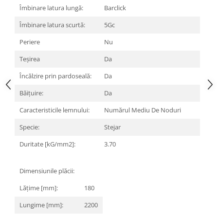
Îmbinare latura lungă:
Barclick
Îmbinare latura scurtă:
5Gc
Periere
Nu
Teşirea
Da
Încălzire prin pardoseală:
Da
Băițuire:
Da
Caracteristicile lemnului:
Numărul Mediu De Noduri
Specie:
Stejar
Duritate [kG/mm2]:
3.70
Dimensiunile plăcii:
Lățime [mm]:
180
Lungime [mm]:
2200