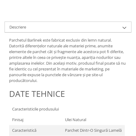
Cădițe Cabine Duș
Riflaje Decorative
Plinta PVC
Paravane pentru cazi de baie
Profile exterior Allegria
Parchet VINIL SPC - COLECTIA
Cazi de baie
AURA
Ancadramente
Cazi cu hidromasaj
Descriere
Brau decorativ exterior
Cazi freestanding
Solbanc
Parchetul Barlinek este fabricat exclusiv din lemn natural.
Cazi simple
Profile Interior Allegria
Datorită diferenţelor naturale ale materiei prime, anumite
Căzi de baie MONOBLOC
elemente de parchet cât şi fragmente ale acestora pot fi diferite,
Brau polimer rigid
printre altele în ceea ce priveşte nuanţa, apariţia nodurilor sau
Iluminat baie
Cornisa polimer rigid
amplasarea inelelor. Din acelaşi motiv, produsul final poate să nu
Mobilier baie
fie identic cu cel prezentat în materiale de marketing, pe
Plinta polimer rigid
panourile expuse la punctele de vânzare şi pe site-ul
Mobilier baie Karag
producătorului.
Obiecte Sanitare
DATE TEHNICE
Lavoare baie
Rezervoare WC incastrate
Caracteristicile produsului
Vas WC/Bideu
Oglinzi Baie
Finisaj
Ulei Natural
Caracteristică
Parchet Dintr-O Singură Lamelă