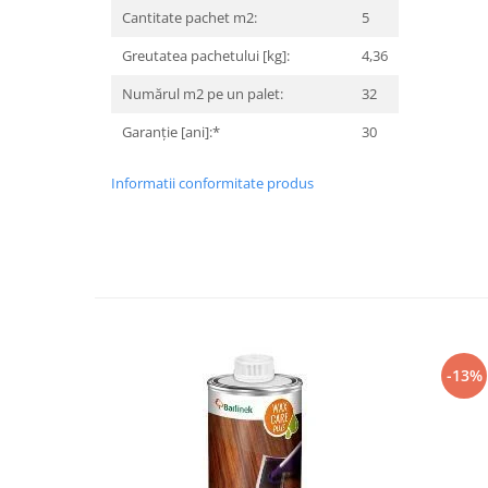
Cantitate pachet m2:
5
Greutatea pachetului [kg]:
4,36
Numărul m2 pe un palet:
32
Garanție [ani]:*
30
Informatii conformitate produs
-13%