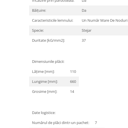
Încălzire prin pardoseală:
Da
Băițuire:
Da
Caracteristicile lemnului:
Un Număr Mare De Noduri
Specie:
Stejar
Duritate [kG/mm2]:
37
Dimensiunile plăcii:
Lățime [mm]:
110
Lungime [mm]:
660
Grosime [mm]:
14
Date logistice:
Numărul de plăci dintr-un pachet:
7