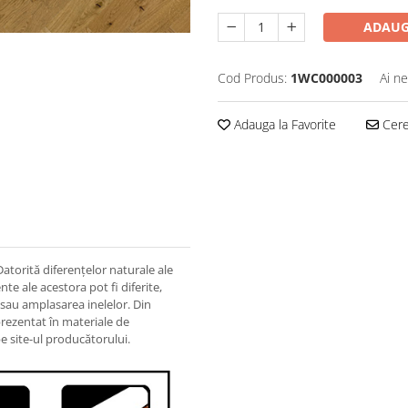
ADAUG
Cod Produs:
1WC000003
Ai ne
Adauga la Favorite
Cere 
Datorită diferenţelor naturale ale
e ale acestora pot fi diferite,
r sau amplasarea inelelor. Din
 prezentat în materiale de
e site-ul producătorului.