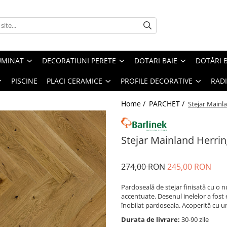
UMINAT
DECORATIUNI PERETE
DOTARI BAIE
DOTĂRI 
PISCINE
PLACI CERAMICE
PROFILE DECORATIVE
RAD
Home /
PARCHET /
Stejar Mainl
Stejar Mainland Herri
274,00 RON
245,00 RON
Pardoseală de stejar finisată cu o n
accentuate. Desenul inelelor a fost e
înobilat pardoseala. Acoperită cu u
Durata de livrare:
30-90 zile