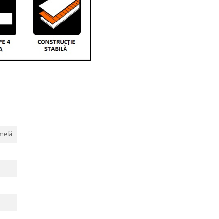
amelă