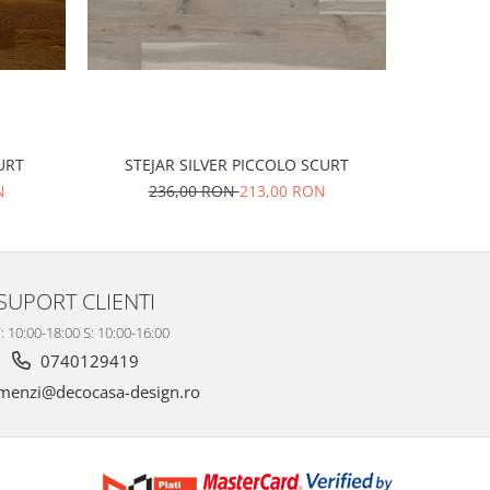
-11%
URT
STEJAR SILVER PICCOLO SCURT
FRASI
N
236,00 RON
213,00 RON
31
SUPORT CLIENTI
: 10:00-18:00 S: 10:00-16:00
0740129419
enzi@decocasa-design.ro