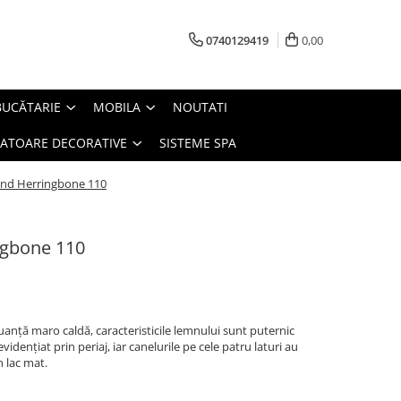
0740129419
0,00
BUCĂTARIE
MOBILA
NOUTATI
IATOARE DECORATIVE
SISTEME SPA
and Herringbone 110
ngbone 110
uanță maro caldă, caracteristicile lemnului sunt puternic
vidențiat prin periaj, iar canelurile pe cele patru laturi au
n lac mat.