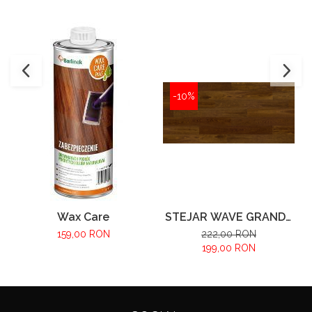
-10%
Wax Care
STEJAR WAVE GRANDE
SCURT
159,00 RON
222,00 RON
199,00 RON