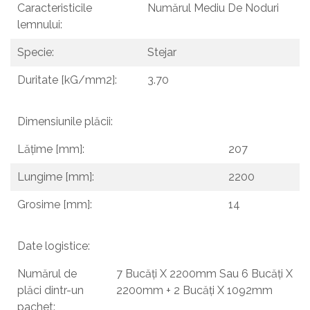
Caracteristicile
Numărul Mediu De Noduri
lemnului:
Specie:
Stejar
Duritate [kG/mm2]:
3.70
Dimensiunile plăcii:
Lățime [mm]:
207
Lungime [mm]:
2200
Grosime [mm]:
14
Date logistice:
Numărul de
7 Bucăți X 2200mm Sau 6 Bucăți X
plăci dintr-un
2200mm + 2 Bucăți X 1092mm
pachet: