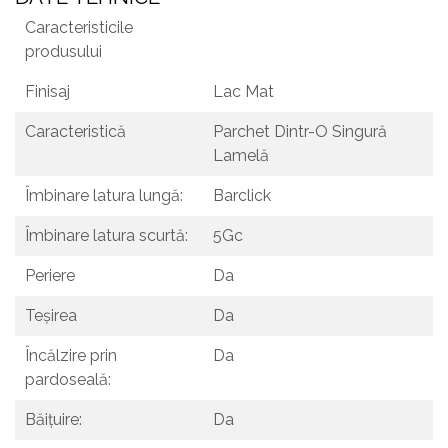
Caracteristicile
produsului
Finisaj
Lac Mat
Caracteristică
Parchet Dintr-O Singură
Lamelă
Îmbinare latura lungă:
Barclick
Îmbinare latura scurtă:
5Gc
Periere
Da
Teşirea
Da
Încălzire prin
Da
pardoseală:
Băițuire:
Da