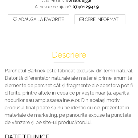
Profile Exterior Allegria
Cod Produs:
1WG000556
Cazi De Baie
Plinta PVC
Ai nevoie de ajutor?
0740129419
Ancadramente
Parchet VINIL SPC -
Cazi cu hidromasaj
Brau decorativ exterior
ADAUGA LA FAVORITE
CERE INFORMATII
COLECTIA AURA
Cazi freestanding
Solbanc
Cazi simple
Profile Interior Allegria
Căzi de baie MONOBLOC
Brau polimer rigid
Iluminat Baie
Cornisa polimer rigid
Descriere
Mobilier Baie
Plinta polimer rigid
Mobilier baie Karag
Parchetul Barlinek este fabricat exclusiv din lemn natural.
Obiecte Sanitare
Datorită diferenţelor naturale ale materiei prime, anumite
elemente de parchet cât şi fragmente ale acestora pot fi
Lavoare baie
diferite, printre altele în ceea ce priveşte nuanţa, apariţia
Rezervoare WC incastrate
nodurilor sau amplasarea inelelor. Din acelaşi motiv,
Vas WC/Bideu
produsul final poate să nu fie identic cu cel prezentat în
Oglinzi Baie
materiale de marketing, pe panourile expuse la punctele
de vânzare şi pe site-ul producătorului.
DATE TEHNICE