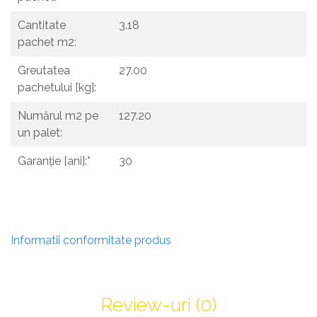
Cantitate
3.18
pachet m2:
Greutatea
27.00
pachetului [kg]:
Numărul m2 pe
127.20
un palet:
Garanție [ani]:*
30
Informatii conformitate produs
Review-uri
(0)