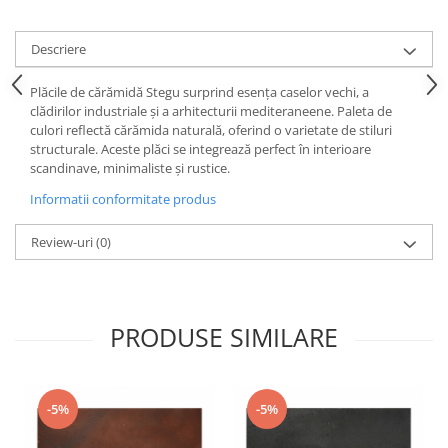
Cădițe Cabine Duș
Riflaje Decorative
Plinta PVC
Paravane pentru cazi de baie
Profile exterior Allegria
Parchet VINIL SPC - COLECTIA
Descriere
Cazi de baie
AURA
Ancadramente
Cazi cu hidromasaj
Plăcile de cărămidă Stegu surprind esența caselor vechi, a
Brau decorativ exterior
clădirilor industriale și a arhitecturii mediteraneene. Paleta de
Cazi freestanding
Solbanc
culori reflectă cărămida naturală, oferind o varietate de stiluri
Cazi simple
Profile Interior Allegria
structurale. Aceste plăci se integrează perfect în interioare
Căzi de baie MONOBLOC
scandinave, minimaliste și rustice.
Brau polimer rigid
Iluminat baie
Informatii conformitate produs
Cornisa polimer rigid
Mobilier baie
Plinta polimer rigid
Review-uri
(0)
Mobilier baie Karag
Obiecte Sanitare
Lavoare baie
PRODUSE SIMILARE
Rezervoare WC incastrate
Vas WC/Bideu
Oglinzi Baie
-5%
-5%