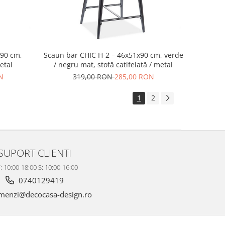
x90 cm,
Scaun bar CHIC H-2 – 46x51x90 cm, verde
etal
/ negru mat, stofă catifelată / metal
N
319,00 RON
285,00 RON
1
2
SUPORT CLIENTI
: 10:00-18:00 S: 10:00-16:00
0740129419
enzi@decocasa-design.ro