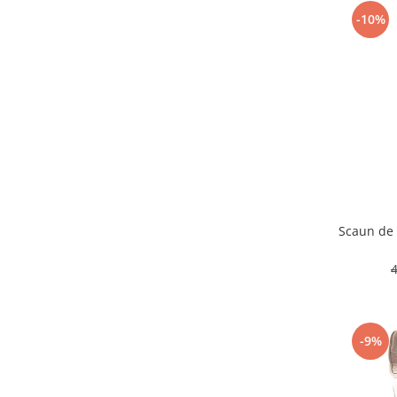
-10%
Scaun de 
-9%