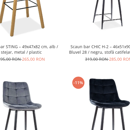
ar STING – 49x47x82 cm, alb /
Scaun bar CHIC H-2 – 46x51x9
stejar, metal / plastic
Bluvel 28 / negru, stofă catifela
295,00 RON
265,00 RON
319,00 RON
285,00 RO
-11%