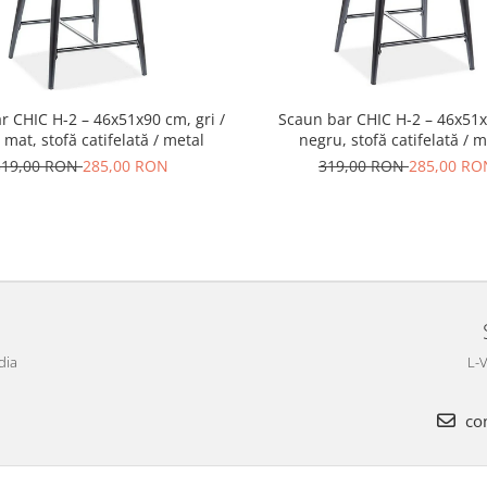
r CHIC H-2 – 46x51x90 cm, gri /
Scaun bar CHIC H-2 – 46x51
mat, stofă catifelată / metal
negru, stofă catifelată / m
319,00 RON
285,00 RON
319,00 RON
285,00 RO
dia
L-V
com