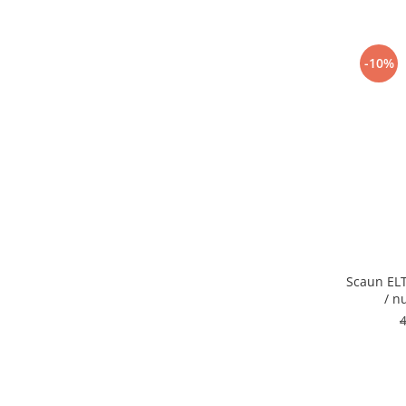
-10%
Scaun EL
/ n