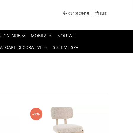
0740129419
0,00
BUCĂTARIE
MOBILA
NOUTATI
IATOARE DECORATIVE
SISTEME SPA
-9%