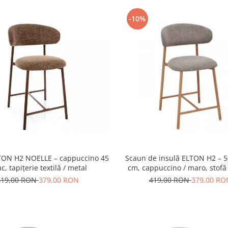
-10%
TON H2 NOELLE – cappuccino 45
Scaun de insulă ELTON H2 – 
uc, tapițerie textilă / metal
cm, cappuccino / maro, stofă
419,00 RON
379,00 RON
419,00 RON
379,00 RO