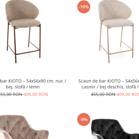
-10%
bar KIOTO – 54x56x90 cm, nuc /
Scaun de bar KIOTO – 54x56
bej, stofă / lemn
casmir / bej deschis, stofă 
455,00 RON
409,00 RON
455,00 RON
409,00 RO
-9%