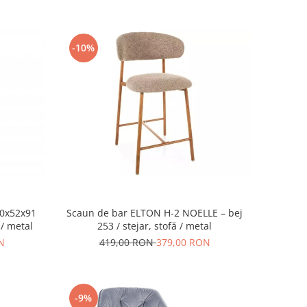
-10%
Scaun de bar ELTON H-2 NOELLE – bej
50x52x91
253 / stejar, stofă / metal
 / metal
419,00 RON
379,00 RON
N
-9%