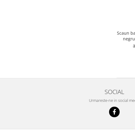
Scaun ba
negru 
SOCIAL
Urmareste-ne in social me