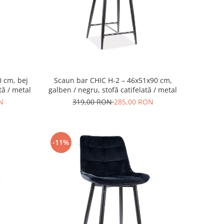
0 cm, bej
Scaun bar CHIC H-2 – 46x51x90 cm,
tă / metal
galben / negru, stofă catifelată / metal
N
319,00 RON
285,00 RON
-11%