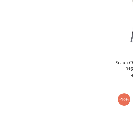
Scaun CH
neg
-10%