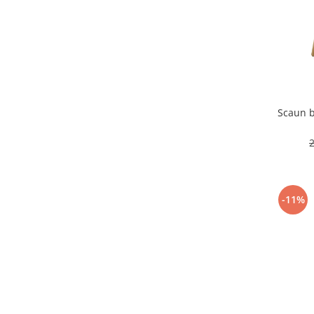
Scaun b
-11%