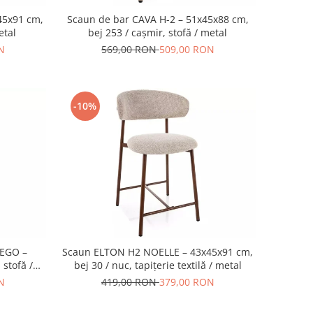
45x91 cm,
Scaun de bar CAVA H-2 – 51x45x88 cm,
etal
bej 253 / cașmir, stofă / metal
N
569,00 RON
509,00 RON
-10%
REGO –
Scaun ELTON H2 NOELLE – 43x45x91 cm,
 stofă /
bej 30 / nuc, tapițerie textilă / metal
N
419,00 RON
379,00 RON