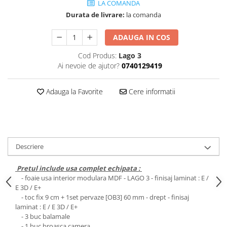
Cădițe Cabine Duș
LA COMANDA
Riflaje Decorative
Plinta PVC
Durata de livrare:
la comanda
Paravane pentru cazi de baie
Profile exterior Allegria
Parchet VINIL SPC - COLECTIA
Cazi de baie
AURA
Ancadramente
ADAUGA IN COS
Cazi cu hidromasaj
Brau decorativ exterior
Cod Produs:
Lago 3
Cazi freestanding
Solbanc
Ai nevoie de ajutor?
0740129419
Cazi simple
Profile Interior Allegria
Căzi de baie MONOBLOC
Brau polimer rigid
Adauga la Favorite
Cere informatii
Iluminat baie
Cornisa polimer rigid
Mobilier baie
Plinta polimer rigid
Mobilier baie Karag
Obiecte Sanitare
Descriere
Lavoare baie
Pretul include usa complet echipata :
Rezervoare WC incastrate
- foaie usa interior modulara MDF - LAGO 3 - finisaj laminat : E /
Vas WC/Bideu
E 3D / E+
- toc fix 9 cm + 1set pervaze [OB3] 60 mm - drept - finisaj
Oglinzi Baie
laminat : E / E 3D / E+
- 3 buc balamale
- 1 buc broasca camera