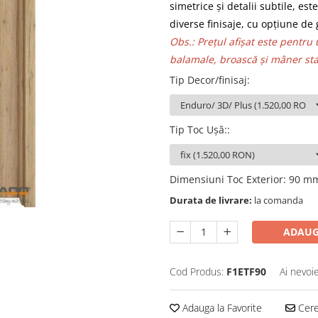
simetrice și detalii subtile, es
diverse finisaje, cu opțiune d
Obs.: Prețul afișat este pentru 
balamale, broască și mâner st
Tip Decor/finisaj
:
Tip Toc Ușă:
:
Dimensiuni Toc Exterior
:
90 m
Durata de livrare:
la comanda
ADAUG
Cod Produs:
F1ETF90
Ai nevoi
Adauga la Favorite
Cere 