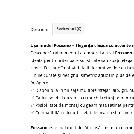
Cădițe Cabine Duș
Riflaje Decorative
Plinta PVC
Paravane pentru cazi de baie
Profile exterior Allegria
Parchet VINIL SPC - COLECTIA
Cazi de baie
AURA
Ancadramente
Cazi cu hidromasaj
Brau decorativ exterior
Review-uri
(0)
Descriere
Cazi freestanding
Solbanc
Cazi simple
Profile Interior Allegria
Ușă model Fossano – Eleganță clasică cu accente
Căzi de baie MONOBLOC
Descoperă rafinamentul atemporal al ușii
Fossano
Brau polimer rigid
Iluminat baie
ideală pentru interioare sofisticate sau spații elegan
Cornisa polimer rigid
Mobilier baie
clasic, Fossano îmbină detalii decorative fine cu fu
Plinta polimer rigid
Liniile curate și designul simetric aduc un plus de e
Mobilier baie Karag
încăpere.
Obiecte Sanitare
✅ Disponibilă în finisaje multiple (stejar, alb, gri, nu
Lavoare baie
✅ Cadru solid și durabil, cu muchii rotunjite pent
Rezervoare WC incastrate
✅ Posibilitate de montaj cu geam mat/satinat pent
Vas WC/Bideu
✅ Compatibilă cu tocuri reglabile Invado și ferone
Oglinzi Baie
Fossano
este mai mult decât o ușă – este un eleme