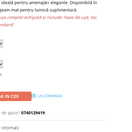
te ideală pentru amenajări elegante. Disponibilă în
e geam mat pentru lumină suplimentară.
ușa complet echipată și include: foaie de ușă, toc,
andard!
m
LA COMANDA
A IN COS
e de ajutor?
0740129419
informatii