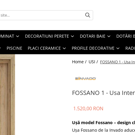
UMINAT
DECORATIUNI PERETE
DOTARI BAIE
DOTĂRI 
PISCINE
PLACI CERAMICE
PROFILE DECORATIVE
RAD
Home /
USI /
FOSSANO 1 - Usa I
FOSSANO 1 - Usa Inte
1.520,00 RON
Ușă model Fossano – design cl
Ușa Fossano de la Invado aduce 