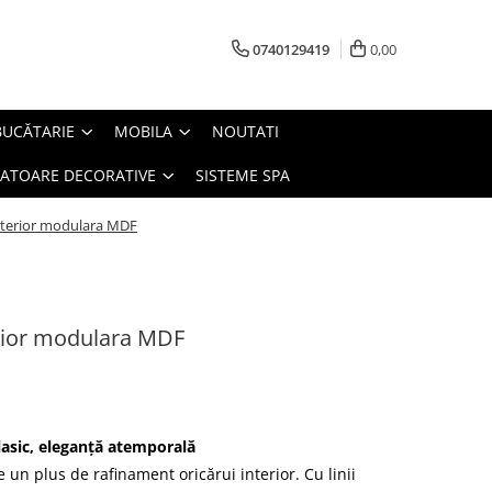
0740129419
0,00
BUCĂTARIE
MOBILA
NOUTATI
IATOARE DECORATIVE
SISTEME SPA
nterior modulara MDF
rior modulara MDF
asic, eleganță atemporală
un plus de rafinament oricărui interior. Cu linii