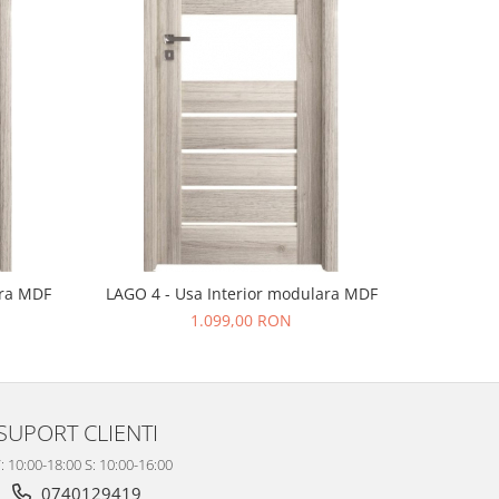
ara MDF
LAGO 4 - Usa Interior modulara MDF
PASARO 1 
1.099,00 RON
SUPORT CLIENTI
: 10:00-18:00 S: 10:00-16:00
0740129419