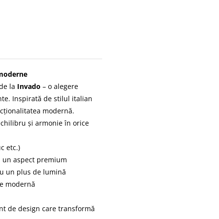
 moderne
de la
Invado
– o alegere
te. Inspirată de stilul italian
ncționalitatea modernă.
chilibru și armonie în orice
c etc.)
ru un aspect premium
ru un plus de lumină
rie modernă
nt de design care transformă