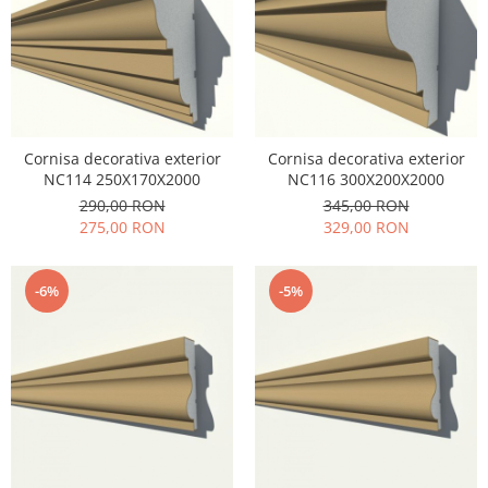
Cornisa decorativa exterior
Cornisa decorativa exterior
NC114 250X170X2000
NC116 300X200X2000
290,00 RON
345,00 RON
275,00 RON
329,00 RON
-6%
-5%