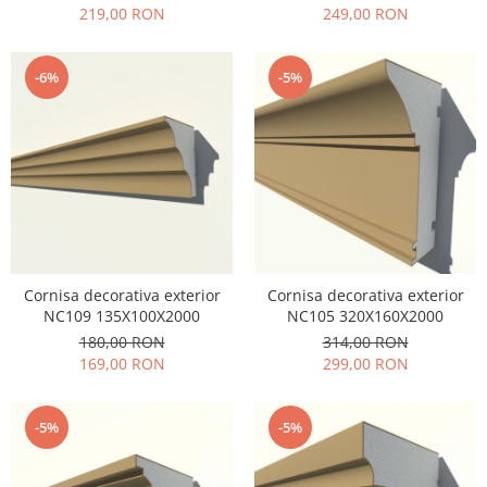
219,00 RON
249,00 RON
-6%
-5%
Cornisa decorativa exterior
Cornisa decorativa exterior
NC109 135X100X2000
NC105 320X160X2000
180,00 RON
314,00 RON
169,00 RON
299,00 RON
-5%
-5%