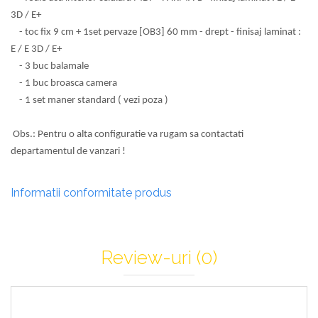
3D / E+
- toc fix 9 cm + 1set pervaze [OB3] 60 mm - drept - finisaj laminat :
E / E 3D / E+
- 3 buc balamale
- 1 buc broasca camera
- 1 set maner standard ( vezi poza )
Obs.: Pentru o alta configuratie va rugam sa contactati
departamentul de vanzari !
Informatii conformitate produs
Review-uri
(0)