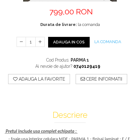
Profile Exterior Allegria
Cazi De Baie
Plinta PVC
799,00 RON
Ancadramente
Parchet VINIL SPC -
Cazi cu hidromasaj
Brau decorativ exterior
COLECTIA AURA
Cazi freestanding
Durata de livrare:
la comanda
Solbanc
Cazi simple
Profile Interior Allegria
Căzi de baie MONOBLOC
LA COMANDA
ADAUGA IN COS
Brau polimer rigid
Iluminat Baie
Cornisa polimer rigid
Mobilier Baie
Plinta polimer rigid
Cod Produs:
PARMA 1
Ai nevoie de ajutor?
0740129419
Mobilier baie Karag
Obiecte Sanitare
ADAUGA LA FAVORITE
CERE INFORMATII
Lavoare baie
Rezervoare WC incastrate
Vas WC/Bideu
Oglinzi Baie
Descriere
Pretul include usa complet echipata :
- foaie usa interior celulara MDF - PARMA 1 - finisaj laminat : E / E