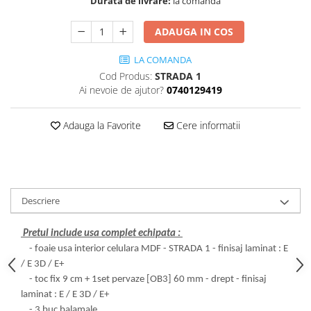
Durata de livrare:
la comanda
Cădițe Cabine Duș
Riflaje Decorative
Plinta PVC
Paravane pentru cazi de baie
Profile exterior Allegria
Parchet VINIL SPC - COLECTIA
ADAUGA IN COS
Cazi de baie
AURA
Ancadramente
LA COMANDA
Cazi cu hidromasaj
Brau decorativ exterior
Cod Produs:
STRADA 1
Cazi freestanding
Solbanc
Ai nevoie de ajutor?
0740129419
Cazi simple
Profile Interior Allegria
Căzi de baie MONOBLOC
Brau polimer rigid
Adauga la Favorite
Cere informatii
Iluminat baie
Cornisa polimer rigid
Mobilier baie
Plinta polimer rigid
Mobilier baie Karag
Obiecte Sanitare
Descriere
Lavoare baie
Rezervoare WC incastrate
Pretul include usa complet echipata :
- foaie usa interior celulara MDF - STRADA 1 - finisaj laminat : E
Vas WC/Bideu
/ E 3D / E+
Oglinzi Baie
- toc fix 9 cm + 1set pervaze [OB3] 60 mm - drept - finisaj
laminat : E / E 3D / E+
- 3 buc balamale