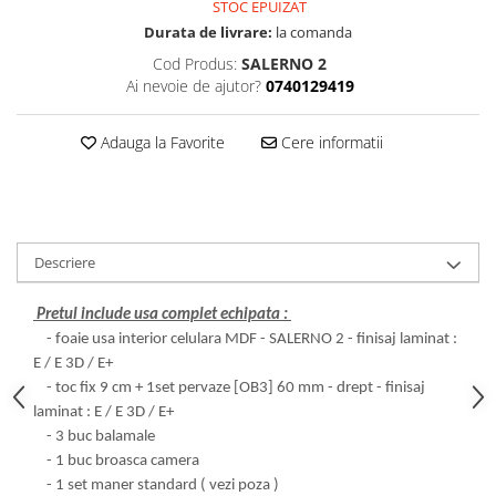
Cădițe Cabine Duș
STOC EPUIZAT
Riflaje Decorative
Plinta PVC
Durata de livrare:
la comanda
Paravane pentru cazi de baie
Profile exterior Allegria
Parchet VINIL SPC - COLECTIA
Cod Produs:
SALERNO 2
Cazi de baie
AURA
Ancadramente
Ai nevoie de ajutor?
0740129419
Cazi cu hidromasaj
Brau decorativ exterior
Cazi freestanding
Solbanc
Adauga la Favorite
Cere informatii
Cazi simple
Profile Interior Allegria
Căzi de baie MONOBLOC
Brau polimer rigid
Iluminat baie
Cornisa polimer rigid
Mobilier baie
Plinta polimer rigid
Descriere
Mobilier baie Karag
Obiecte Sanitare
Pretul include usa complet echipata :
- foaie usa interior celulara MDF - SALERNO 2 - finisaj laminat :
Lavoare baie
E / E 3D / E+
Rezervoare WC incastrate
- toc fix 9 cm + 1set pervaze [OB3] 60 mm - drept - finisaj
Vas WC/Bideu
laminat : E / E 3D / E+
Oglinzi Baie
- 3 buc balamale
- 1 buc broasca camera
- 1 set maner standard ( vezi poza )