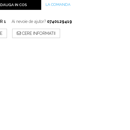
LA COMANDA
DAUGA IN COS
R 1
Ai nevoie de ajutor?
0740129419
E
CERE INFORMATII