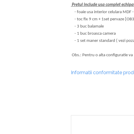
Profile Exterior Allegria
Pretul include usa complet echipa
Cazi De Baie
Plinta PVC
Ancadramente
- foaie usa interior celulara MDF -
Parchet VINIL SPC -
Cazi cu hidromasaj
Brau decorativ exterior
- toc fix 9 cm + 1set pervaze [OB3] 
COLECTIA AURA
Cazi freestanding
Solbanc
- 3 buc balamale
Cazi simple
Profile Interior Allegria
- 1 buc broasca camera
Căzi de baie MONOBLOC
- 1 set maner standard ( vezi poz
Brau polimer rigid
Iluminat Baie
Cornisa polimer rigid
Mobilier Baie
Obs.: Pentru o alta configuratie va
Plinta polimer rigid
Mobilier baie Karag
Informatii conformitate pro
Obiecte Sanitare
Lavoare baie
Rezervoare WC incastrate
Vas WC/Bideu
Oglinzi Baie