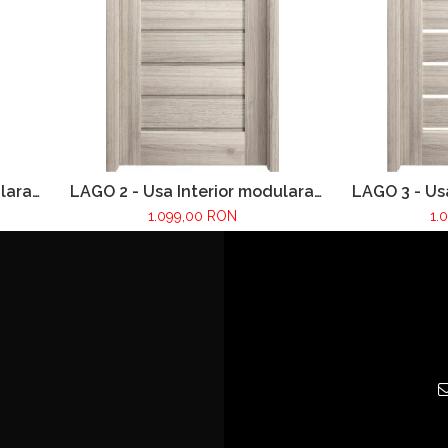
lara
LAGO 2 - Usa Interior modulara
LAGO 3 - Us
MDF
1.099,00 RON
1.