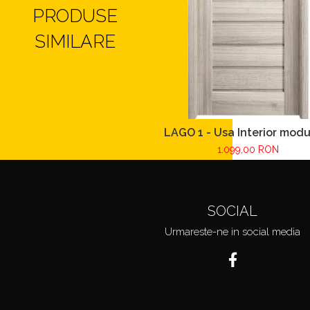
PRODUSE
SIMILARE
LAGO 1 - Usa Interior modu
MDF
1.099,00 RON
SOCIAL
Urmareste-ne in social media